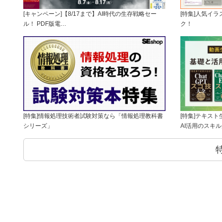
[キャンペーン]【8/17まで】AI時代の生存戦略セー
[特集]人気イ
ル！ PDF版電…
ク！
[特集]情報処理技術者試験対策なら「情報処理教科書
[特集]テキス
シリーズ」
AI活用のスキ