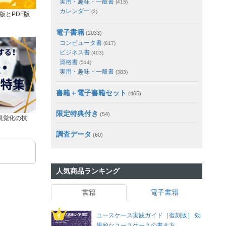
実用・趣味・一般書
(415)
カレンダー
(2)
版とPDF版
電子書籍
(2033)
コンピュータ書
(817)
ビジネス書
(403)
資格書
(514)
実用・趣味・一般書
(383)
書籍＋電子書籍セット
(465)
限定特典付き
(54)
視覚化の技
調査データ
(60)
人気商品ランキング
書籍
電子書籍
ユースケース実践ガイド［復刻版］ 効
果的なユースケースの書き方