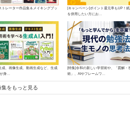
ラストレーター作品集＆メイキングブッ
[キャンペーン]ポイント還元率もUP！紙
を併用したい方にお…
ト生成、画像生成、動画生成など、生成
[特集]令和の新しい学習術や、「図解・
ルが身…
術」、AIやフレームワ…
特集をもっと見る