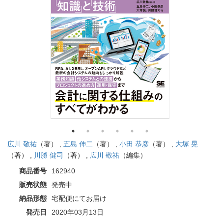
広川 敬祐
（著） ,
五島 伸二
（著） ,
小田 恭彦
（著） ,
大塚 晃
（著） ,
川勝 健司
（著） ,
広川 敬祐
（編集）
商品番号
162940
販売状態
発売中
納品形態
宅配便にてお届け
発売日
2020年03月13日