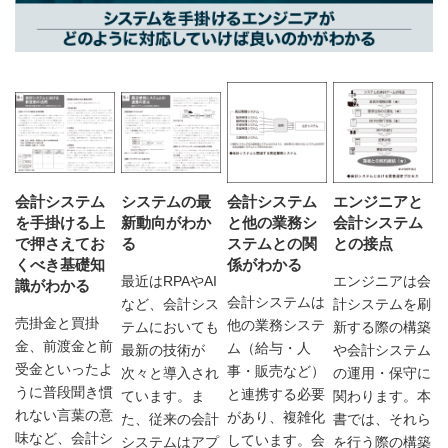
会計システム
システムの最
会計システム
エンジニアと
を手掛ける上
新動向がわか
と他の業務シ
会計システム
で押さえてお
る
ステムとの関
との接点
くべき基礎知
係がわかる
最近はRPAやAI
エンジニアは会
識がわかる
会計システムは
など、会計シス
計システムを刷
売掛金と買掛
他の業務システ
テムにおいても
新する際の構築
金、前渡金と前
ム（給与・人
最新の技術が
や会計システム
受金といったよ
事・販売など）
次々と導入され
の運用・保守に
うに普段聞き慣
と連携する必要
ています。ま
関わります。本
れない言葉の意
があり、複雑化
た、従来の会計
書では、それら
味など、会計シ
しています。会
システムはアプ
を行う際の構築