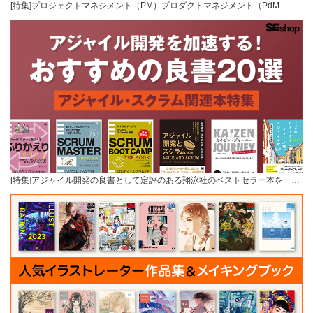
[特集]プロジェクトマネジメント（PM）プロダクトマネジメント（PdM…
[特集]アジャイル開発の良書として定評のある翔泳社のベストセラー本を一…