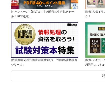
[キャンペーン]【8/17まで】AI時代の生存戦略セー
[特集]人気イ
ル！ PDF版電…
ク！
[特集]情報処理技術者試験対策なら「情報処理教科書
[特集]テキス
シリーズ」
AI活用のスキ