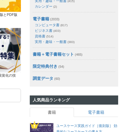
実用・趣味・一般書
(415)
カレンダー
(2)
版とPDF版
電子書籍
(2033)
コンピュータ書
(817)
ビジネス書
(403)
資格書
(514)
実用・趣味・一般書
(383)
書籍＋電子書籍セット
(465)
限定特典付き
(54)
視覚化の技
調査データ
(60)
人気商品ランキング
書籍
電子書籍
ユースケース実践ガイド［復刻版］ 効
果的なユースケースの書き方