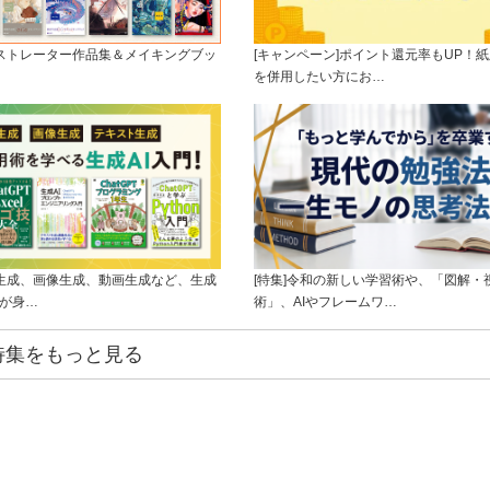
ラストレーター作品集＆メイキングブッ
[キャンペーン]ポイント還元率もUP！紙
を併用したい方にお…
ト生成、画像生成、動画生成など、生成
[特集]令和の新しい学習術や、「図解・
ルが身…
術」、AIやフレームワ…
特集をもっと見る