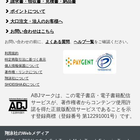
請求書・領収書・見積書・納品書
ポイントについて
大口注文・法人のお客様へ
お問い合わせはこちら
お問い合わせの前に、
よくある質問
、
ヘルプ一覧
をご確認ください。
利用規約
特定商取引法に基づく表示
個人情報保護について
著作権・リンクについて
翔泳社について
SHOEISHA iDについて
ABJマークは、この電子書店・電子書籍配信
サービスが、著作権者からコンテンツ使用許
諾を得た正規版配信サービスであることを示
す登録商標（登録番号 第12291001号）です。
翔泳社のWebメディア