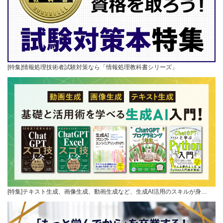
[特集]情報処理技術者試験対策なら「情報処理教科書シリーズ」
[特集]テキスト生成、画像生成、動画生成など、生成AI活用のスキルが身…