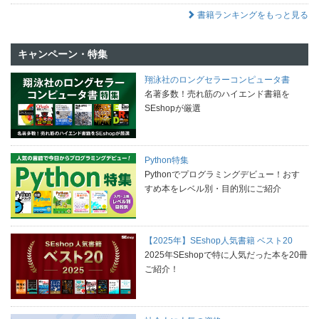
書籍ランキングをもっと見る
キャンペーン・特集
翔泳社のロングセラーコンピュータ書
名著多数！売れ筋のハイエンド書籍を
SEshopが厳選
Python特集
Pythonでプログラミングデビュー！おす
すめ本をレベル別・目的別にご紹介
【2025年】SEshop人気書籍 ベスト20
2025年SEshopで特に人気だった本を20冊
ご紹介！