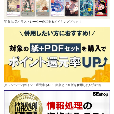
[特集]人気イラストレーター作品集＆メイキングブック！
[キャンペーン]ポイント還元率もUP！紙版とPDF版を併用したい方にお…