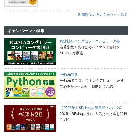
書籍ランキングをもっと見る
キャンペーン・特集
翔泳社のロングセラーコンピュータ書
名著多数！売れ筋のハイエンド書籍を
SEshopが厳選
Python特集
Pythonでプログラミングデビュー！おす
すめ本をレベル別・目的別にご紹介
【2025年】SEshop人気書籍 ベスト20
2025年SEshopで特に人気だった本を20冊
ご紹介！