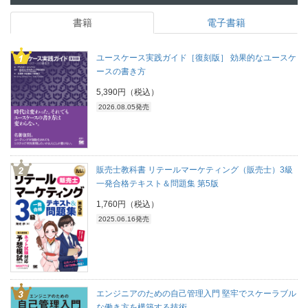
書籍
電子書籍
ユースケース実践ガイド［復刻版］ 効果的なユースケ
ースの書き方
5,390円（税込）
2026.08.05発売
販売士教科書 リテールマーケティング（販売士）3級
一発合格テキスト＆問題集 第5版
1,760円（税込）
2025.06.16発売
エンジニアのための自己管理入門 堅牢でスケーラブル
な働き方を構築する技術