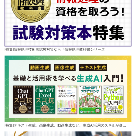
[特集]情報処理技術者試験対策なら「情報処理教科書シリーズ」
[特集]テキスト生成、画像生成、動画生成など、生成AI活用のスキルが身…