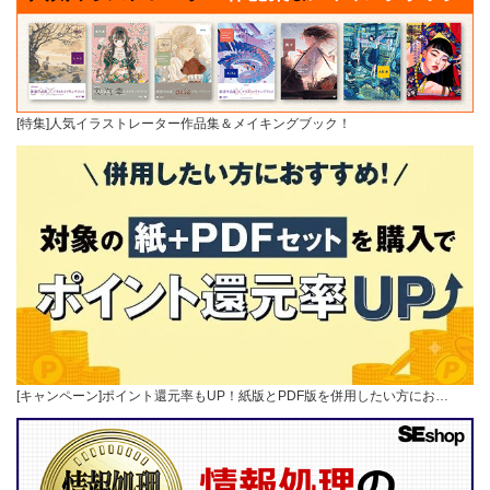
[特集]人気イラストレーター作品集＆メイキングブック！
[キャンペーン]ポイント還元率もUP！紙版とPDF版を併用したい方にお…