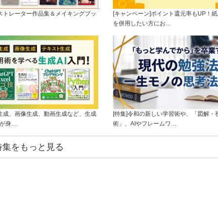
ラストレーター作品集＆メイキングブッ
[キャンペーン]ポイント還元率もUP！紙
を併用したい方にお…
ト生成、画像生成、動画生成など、生成
[特集]令和の新しい学習術や、「図解・
ルが身…
術」、AIやフレームワ…
特集をもっと見る