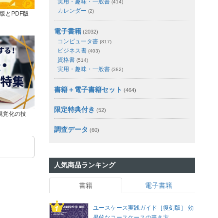
実用・趣味・一般書
(414)
カレンダー
(2)
版とPDF版
電子書籍
(2032)
コンピュータ書
(817)
ビジネス書
(403)
資格書
(514)
実用・趣味・一般書
(382)
書籍＋電子書籍セット
(464)
限定特典付き
(52)
視覚化の技
調査データ
(60)
人気商品ランキング
書籍
電子書籍
ユースケース実践ガイド［復刻版］ 効
果的なユースケースの書き方