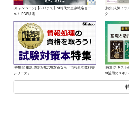
[キャンペーン]【8/17まで】AI時代の生存戦略セー
[特集]人気イ
ル！ PDF版電…
ク！
[特集]情報処理技術者試験対策なら「情報処理教科書
[特集]テキス
シリーズ」
AI活用のスキ