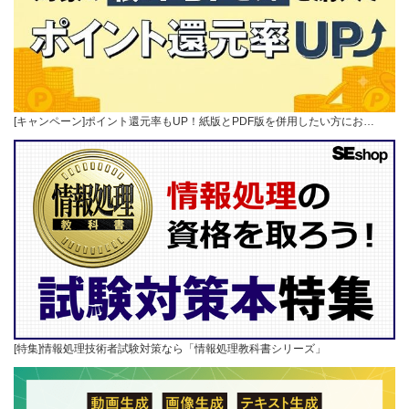
[キャンペーン]ポイント還元率もUP！紙版とPDF版を併用したい方にお…
[特集]情報処理技術者試験対策なら「情報処理教科書シリーズ」