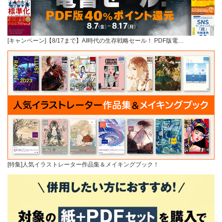
[キャンペーン]【8/17まで】AI時代の生存戦略セール！ PDF版電…
[特集]人気イラストレーター作品集＆メイキングブック！