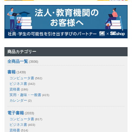
商品カテゴリー
全商品一覧
(3936)
書籍
(1439)
コンピュータ書
(562)
ビジネス書
(342)
資格書
(186)
実用・趣味・一般書
(415)
カレンダー
(2)
電子書籍
(2033)
コンピュータ書
(817)
ビジネス書
(403)
資格書
(514)