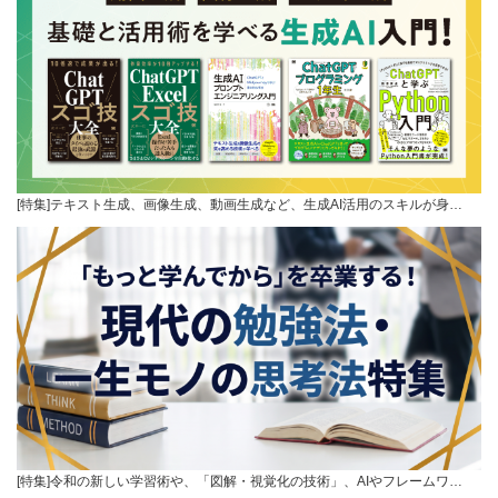
[特集]テキスト生成、画像生成、動画生成など、生成AI活用のスキルが身…
[特集]令和の新しい学習術や、「図解・視覚化の技術」、AIやフレームワ…