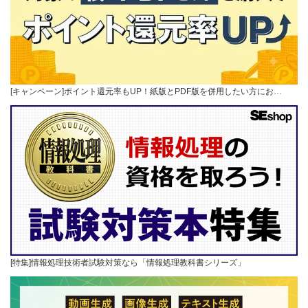
[キャンペーン]ポイント還元率もUP！紙版とPDF版を併用したい方にお…
[特集]情報処理技術者試験対策なら「情報処理教科書シリーズ」