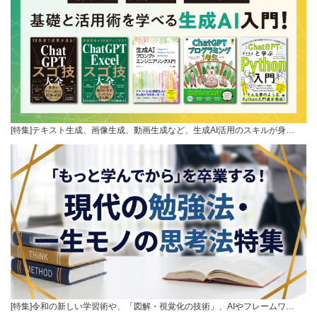
[特集]テキスト生成、画像生成、動画生成など、生成AI活用のスキルが身…
[特集]令和の新しい学習術や、「図解・視覚化の技術」、AIやフレームワ…