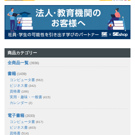
商品カテゴリー
全商品一覧
(3936)
書籍
(1439)
コンピュータ書
(562)
ビジネス書
(342)
資格書
(186)
実用・趣味・一般書
(415)
カレンダー
(2)
電子書籍
(2033)
コンピュータ書
(817)
ビジネス書
(403)
資格書
(514)