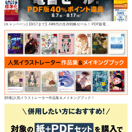
[キャンペーン]【8/17まで】AI時代の生存戦略セール！ PDF版電…
[特集]人気イラストレーター作品集＆メイキングブック！