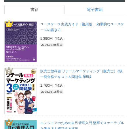
書籍
電子書籍
ユースケース実践ガイド［復刻版］ 効果的なユースケ
ースの書き方
5,390円（税込）
2026.08.05発売
販売士教科書 リテールマーケティング（販売士）3級
一発合格テキスト＆問題集 第5版
1,760円（税込）
2025.06.16発売
エンジニアのための自己管理入門 堅牢でスケーラブル
な働き方を構築する技術