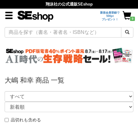
翔泳社の公式通販SEshop
新規会員登録で
500pt
0
プレゼント！
大嶋 和幸 商品 一覧
品切れも含める