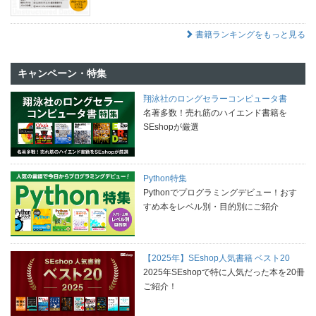
書籍ランキングをもっと見る
キャンペーン・特集
翔泳社のロングセラーコンピュータ書
名著多数！売れ筋のハイエンド書籍を
SEshopが厳選
Python特集
Pythonでプログラミングデビュー！おす
すめ本をレベル別・目的別にご紹介
【2025年】SEshop人気書籍 ベスト20
2025年SEshopで特に人気だった本を20冊
ご紹介！