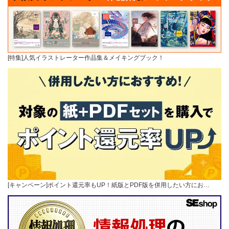
[特集]人気イラストレーター作品集＆メイキングブック！
[キャンペーン]ポイント還元率もUP！紙版とPDF版を併用したい方にお…