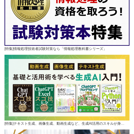
[特集]情報処理技術者試験対策なら「情報処理教科書シリーズ」
[特集]テキスト生成、画像生成、動画生成など、生成AI活用のスキルが身…