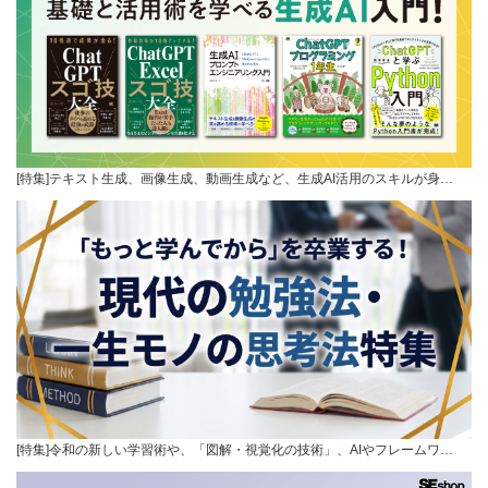
[特集]テキスト生成、画像生成、動画生成など、生成AI活用のスキルが身…
[特集]令和の新しい学習術や、「図解・視覚化の技術」、AIやフレームワ…