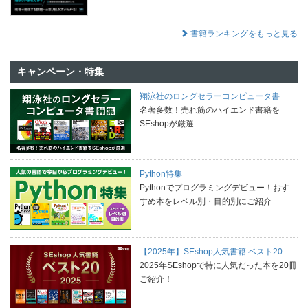
書籍ランキングをもっと見る
キャンペーン・特集
翔泳社のロングセラーコンピュータ書
名著多数！売れ筋のハイエンド書籍を
SEshopが厳選
Python特集
Pythonでプログラミングデビュー！おす
すめ本をレベル別・目的別にご紹介
【2025年】SEshop人気書籍 ベスト20
2025年SEshopで特に人気だった本を20冊
ご紹介！