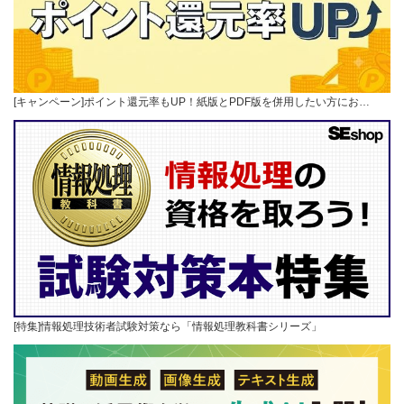
[キャンペーン]ポイント還元率もUP！紙版とPDF版を併用したい方にお…
[特集]情報処理技術者試験対策なら「情報処理教科書シリーズ」