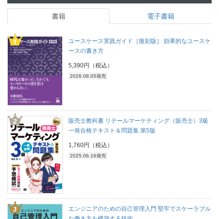
書籍
電子書籍
ユースケース実践ガイド［復刻版］ 効果的なユースケ
ースの書き方
5,390円（税込）
2026.08.05発売
販売士教科書 リテールマーケティング（販売士）3級
一発合格テキスト＆問題集 第5版
1,760円（税込）
2025.06.16発売
エンジニアのための自己管理入門 堅牢でスケーラブル
な働き方を構築する技術