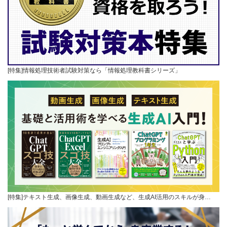
[特集]情報処理技術者試験対策なら「情報処理教科書シリーズ」
[特集]テキスト生成、画像生成、動画生成など、生成AI活用のスキルが身…