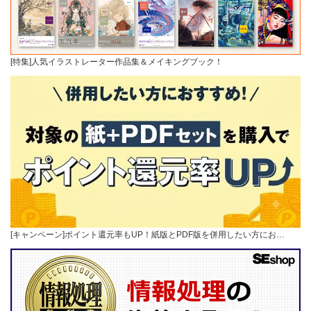
[特集]人気イラストレーター作品集＆メイキングブック！
[キャンペーン]ポイント還元率もUP！紙版とPDF版を併用したい方にお…