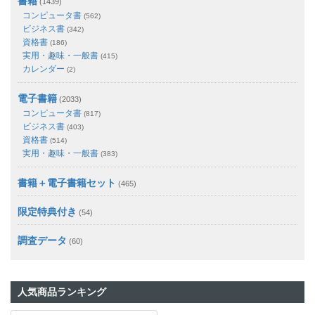
書籍
(1439)
コンピュータ書
(562)
ビジネス書
(342)
資格書
(186)
実用・趣味・一般書
(415)
カレンダー
(2)
電子書籍
(2033)
コンピュータ書
(817)
ビジネス書
(403)
資格書
(514)
実用・趣味・一般書
(383)
書籍＋電子書籍セット
(465)
限定特典付き
(54)
調査データ
(60)
人気商品ランキング