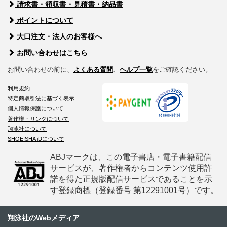
請求書・領収書・見積書・納品書
ポイントについて
大口注文・法人のお客様へ
お問い合わせはこちら
お問い合わせの前に、
よくある質問
、
ヘルプ一覧
をご確認ください。
利用規約
特定商取引法に基づく表示
個人情報保護について
著作権・リンクについて
翔泳社について
SHOEISHA iDについて
ABJマークは、この電子書店・電子書籍配信
サービスが、著作権者からコンテンツ使用許
諾を得た正規版配信サービスであることを示
す登録商標（登録番号 第12291001号）です。
翔泳社のWebメディア