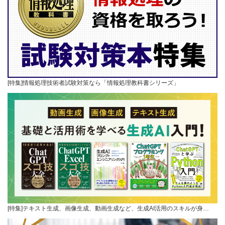
[特集]情報処理技術者試験対策なら「情報処理教科書シリーズ」
[特集]テキスト生成、画像生成、動画生成など、生成AI活用のスキルが身…