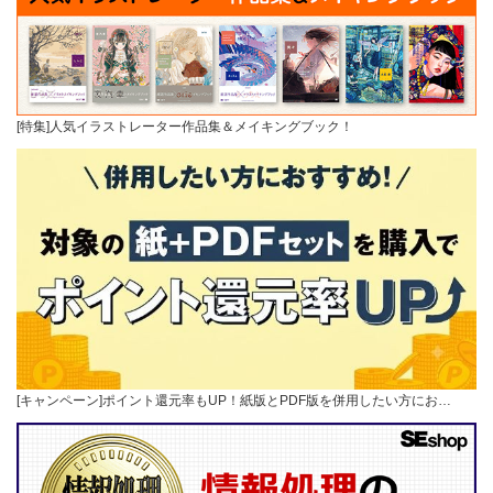
[特集]人気イラストレーター作品集＆メイキングブック！
[キャンペーン]ポイント還元率もUP！紙版とPDF版を併用したい方にお…