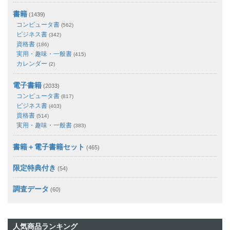
書籍
(1439)
コンピュータ書
(562)
ビジネス書
(342)
資格書
(186)
実用・趣味・一般書
(415)
カレンダー
(2)
電子書籍
(2033)
コンピュータ書
(817)
ビジネス書
(403)
資格書
(514)
実用・趣味・一般書
(383)
書籍＋電子書籍セット
(465)
限定特典付き
(54)
調査データ
(60)
人気商品ランキング