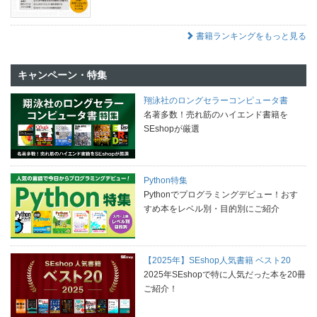
書籍ランキングをもっと見る
キャンペーン・特集
翔泳社のロングセラーコンピュータ書
名著多数！売れ筋のハイエンド書籍を
SEshopが厳選
Python特集
Pythonでプログラミングデビュー！おす
すめ本をレベル別・目的別にご紹介
【2025年】SEshop人気書籍 ベスト20
2025年SEshopで特に人気だった本を20冊
ご紹介！