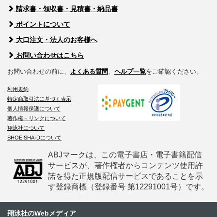
請求書・領収書・見積書・納品書
ポイントについて
大口注文・法人のお客様へ
お問い合わせはこちら
お問い合わせの前に、
よくある質問
、
ヘルプ一覧
をご確認ください。
利用規約
特定商取引法に基づく表示
個人情報保護について
著作権・リンクについて
翔泳社について
SHOEISHA iDについて
ABJマークは、この電子書店・電子書籍配信
サービスが、著作権者からコンテンツ使用許
諾を得た正規版配信サービスであることを示
す登録商標（登録番号 第12291001号）です。
翔泳社のWebメディア