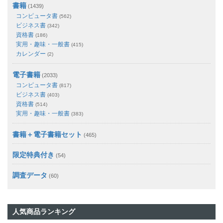
書籍
(1439)
コンピュータ書
(562)
ビジネス書
(342)
資格書
(186)
実用・趣味・一般書
(415)
カレンダー
(2)
電子書籍
(2033)
コンピュータ書
(817)
ビジネス書
(403)
資格書
(514)
実用・趣味・一般書
(383)
書籍＋電子書籍セット
(465)
限定特典付き
(54)
調査データ
(60)
人気商品ランキング