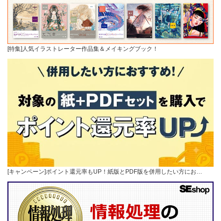
[特集]人気イラストレーター作品集＆メイキングブック！
[キャンペーン]ポイント還元率もUP！紙版とPDF版を併用したい方にお…