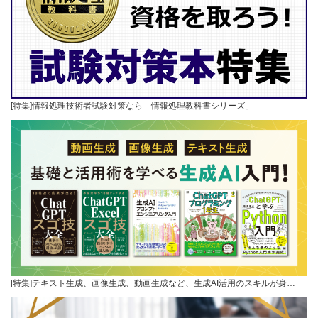
[特集]情報処理技術者試験対策なら「情報処理教科書シリーズ」
[特集]テキスト生成、画像生成、動画生成など、生成AI活用のスキルが身…