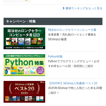
書籍ランキングをもっと見る
キャンペーン・特集
翔泳社のロングセラーコンピュータ書
名著多数！売れ筋のハイエンド書籍を
SEshopが厳選
Python特集
Pythonでプログラミングデビュー！おす
すめ本をレベル別・目的別にご紹介
【2025年】SEshop人気書籍 ベスト20
2025年SEshopで特に人気だった本を20冊
ご紹介！