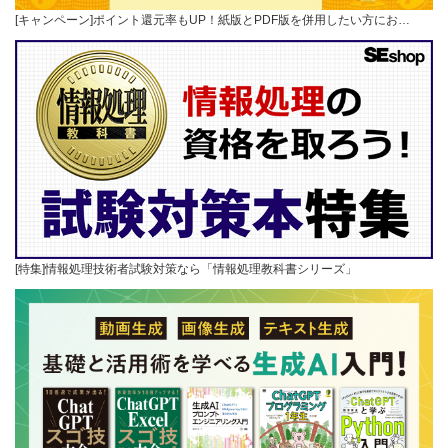
[キャンペーン]ポイント還元率もUP！紙版とPDF版を併用したい方にお…
[特集]情報処理技術者試験対策なら「情報処理教科書シリーズ」