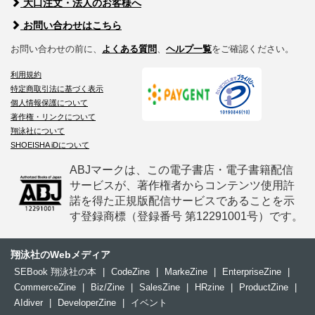
大口注文・法人のお客様へ
お問い合わせはこちら
お問い合わせの前に、
よくある質問
、
ヘルプ一覧
をご確認ください。
利用規約
特定商取引法に基づく表示
個人情報保護について
著作権・リンクについて
翔泳社について
SHOEISHA iDについて
ABJマークは、この電子書店・電子書籍配信
サービスが、著作権者からコンテンツ使用許
諾を得た正規版配信サービスであることを示
す登録商標（登録番号 第12291001号）です。
翔泳社のWebメディア
SEBook 翔泳社の本
|
CodeZine
|
MarkeZine
|
EnterpriseZine
|
CommerceZine
|
Biz/Zine
|
SalesZine
|
HRzine
|
ProductZine
|
AIdiver
|
DeveloperZine
|
イベント