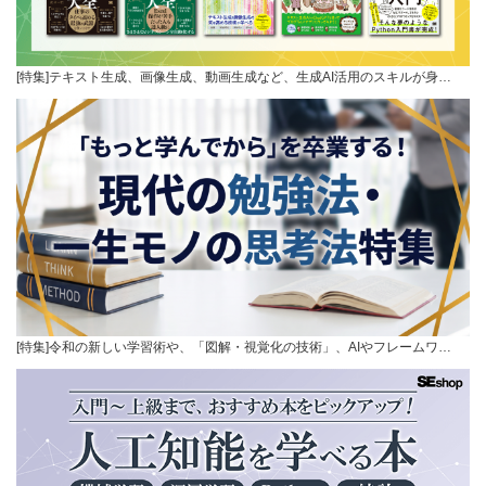
[特集]テキスト生成、画像生成、動画生成など、生成AI活用のスキルが身…
[特集]令和の新しい学習術や、「図解・視覚化の技術」、AIやフレームワ…