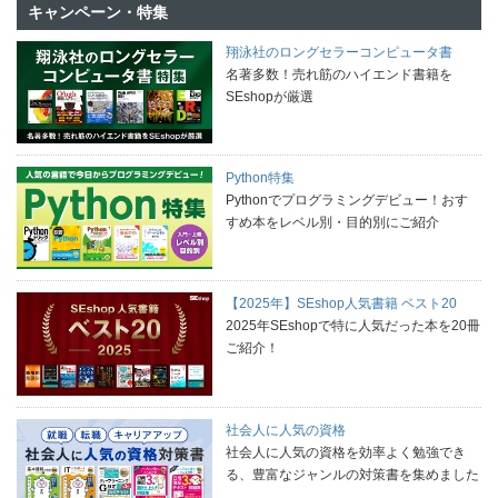
キャンペーン・特集
翔泳社のロングセラーコンピュータ書
名著多数！売れ筋のハイエンド書籍を
SEshopが厳選
Python特集
Pythonでプログラミングデビュー！おす
すめ本をレベル別・目的別にご紹介
【2025年】SEshop人気書籍 ベスト20
2025年SEshopで特に人気だった本を20冊
ご紹介！
社会人に人気の資格
社会人に人気の資格を効率よく勉強でき
る、豊富なジャンルの対策書を集めました