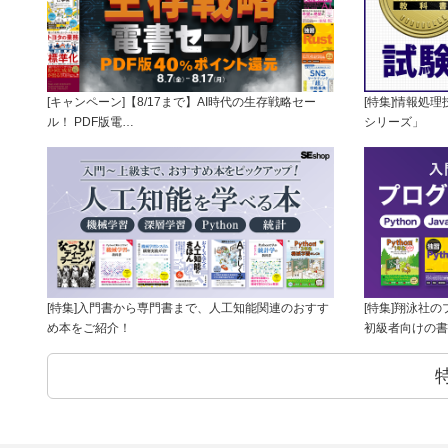
[キャンペーン]【8/17まで】AI時代の生存戦略セー
[特集]情報処
ル！ PDF版電…
シリーズ」
[特集]入門書から専門書まで、人工知能関連のおすす
[特集]翔泳社
め本をご紹介！
初級者向けの書