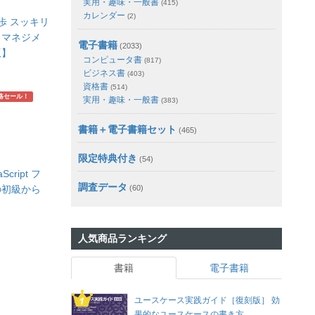
実用・趣味・一般書
(415)
カレンダー
(2)
歩 スッキリ
トマネジメ
電子書籍
(2033)
版】
コンピュータ書
(817)
ビジネス書
(403)
資格書
(514)
略セール！
実用・趣味・一般書
(383)
書籍＋電子書籍セット
(465)
限定特典付き
(54)
cript フ
調査データ
の初級から
(60)
人気商品ランキング
書籍
電子書籍
ユースケース実践ガイド［復刻版］ 効
果的なユースケースの書き方