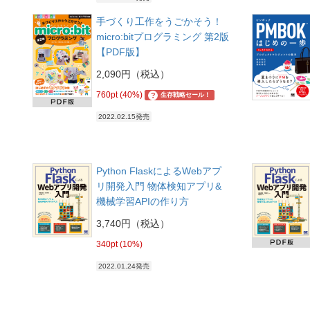
手づくり工作をうごかそう！
micro:bitプログラミング 第2版
【PDF版】
2,090円（税込）
760pt (40%)
?
生存戦略セール！
2022.02.15発売
Python FlaskによるWebアプ
リ開発入門 物体検知アプリ&
機械学習APIの作り方
3,740円（税込）
340pt (10%)
2022.01.24発売