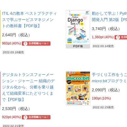
ITIL 4の教本 ベストプラクティ
動かして学ぶ！Pytho
スで学ぶサービスマネジメン
開発入門 第2版【P
トの教科書【PDF版】
3,740円（税込）
2,640円（税込）
1,360pt (40%)
?
生存
960pt (40%)
?
生存戦略セール！
2022.03.14発売
2022.03.16発売
デジタルトランスフォーメー
手づくり工作をう
ション・ジャーニー 組織のデ
micro:bitプログ
ジタル化から、分断を乗り越
2,090円（税込）
えて組織変革にたどりつくま
190pt (10%)
で【PDF版】
2022.02.15発売
2,530円（税込）
920pt (40%)
?
生存戦略セール！
2022.02.21発売