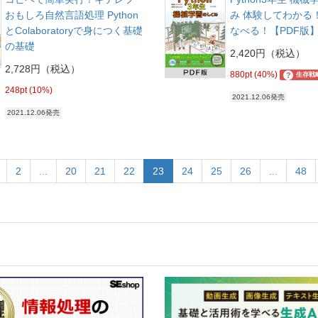
おもしろ自然言語処理 Python
み 体験してわかる
とColaboratoryで身につく基礎
なべる！【PDF版
の基礎
2,420円（税込）
2,728円（税込）
880pt (40%)
?
生存戦
248pt (10%)
2021.12.06発売
2021.12.06発売
2
...
20
21
22
23
24
25
26
...
48