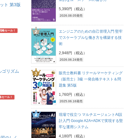
ット 第3版
5,390円（税込）
2026.08.05発売
戦略セール！
エンジニアのための自己管理入門 堅牢
でスケーラブルな働き方を構築する技
術
2,948円（税込）
2026.06.24発売
ルゴリズム
販売士教科書 リテールマーケティング
】
（販売士）3級 一発合格テキスト＆問
題集 第5版
1,760円（税込）
略セール！
2025.06.16発売
現場で役立つ マルチエージェントAI設
計入門 Google A2A×ADKで実現する堅
牢な運用システム
4,180円（税込）
械学習のしく