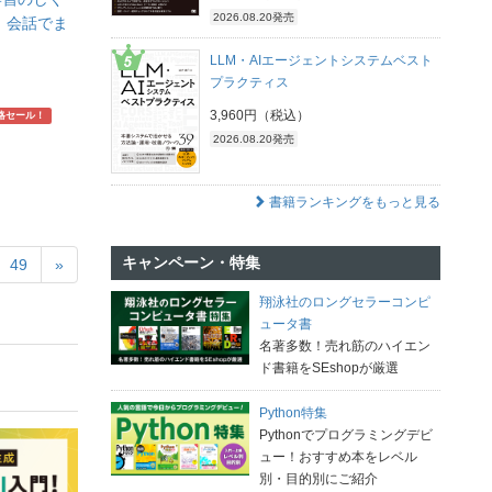
2026.08.20発売
！会話でま
】
LLM・AIエージェントシステムベスト
プラクティス
3,960円（税込）
略セール！
2026.08.20発売
書籍ランキングをもっと見る
キャンペーン・特集
49
»
翔泳社のロングセラーコンピ
ュータ書
名著多数！売れ筋のハイエン
ド書籍をSEshopが厳選
Python特集
Pythonでプログラミングデビ
ュー！おすすめ本をレベル
別・目的別にご紹介