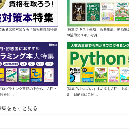
理技術者試験対策なら「情報処理教科書
[特集]テキスト生成、画像生成、動画生
AI活用のスキルが身…
のプログラミング書籍の中から、入門・
[特集]Pythonのおすすめ本を入門～上
籍をピ…
別・目的別にご紹…
特集をもっと見る