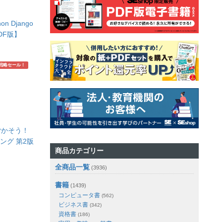
n Django
DF版】
戦略セール！
ごかそう！
ラミング 第2版
商品カテゴリー
全商品一覧
(3936)
書籍
(1439)
コンピュータ書
(562)
ビジネス書
(342)
資格書
(186)