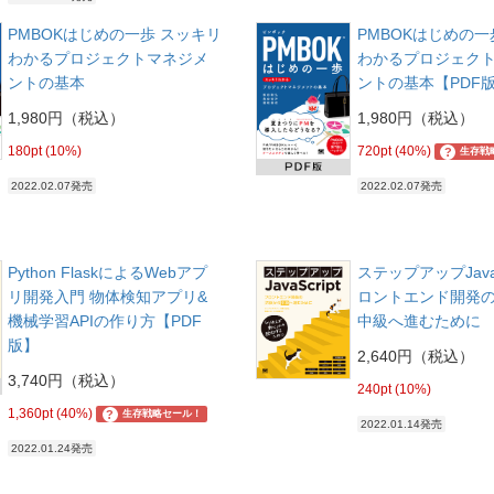
PMBOKはじめの一歩 スッキリ
PMBOKはじめの一
わかるプロジェクトマネジメ
わかるプロジェク
ントの基本
ントの基本【PDF
1,980円（税込）
1,980円（税込）
180pt (10%)
720pt (40%)
?
生存戦
2022.02.07発売
2022.02.07発売
Python FlaskによるWebアプ
ステップアップJavaS
リ開発入門 物体検知アプリ&
ロントエンド開発
機械学習APIの作り方【PDF
中級へ進むために
版】
2,640円（税込）
3,740円（税込）
240pt (10%)
1,360pt (40%)
?
生存戦略セール！
2022.01.14発売
2022.01.24発売