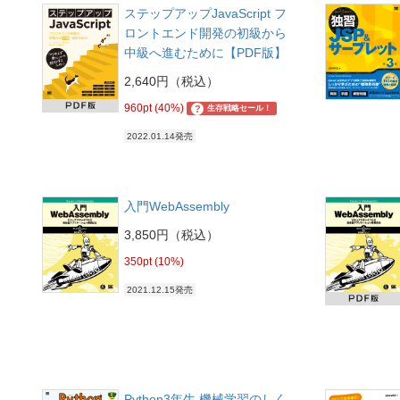
ステップアップJavaScript フ
ロントエンド開発の初級から
中級へ進むために【PDF版】
2,640円（税込）
960pt (40%)
?
生存戦略セール！
2022.01.14発売
入門WebAssembly
3,850円（税込）
350pt (10%)
2021.12.15発売
Python3年生 機械学習のしく