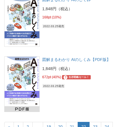
1,848円（税込）
168pt (10%)
2022.03.25発売
図解まるわかり AIのしくみ【PDF版】
1,848円（税込）
672pt (40%)
?
生存戦略セール！
2022.03.25発売
«
1
2
...
19
20
21
22
23
24