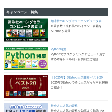
キャンペーン・特集
翔泳社のロングセラーコンピュータ書
名著多数！売れ筋のハイエンド書籍を
SEshopが厳選
Python特集
Pythonでプログラミングデビュー！おす
すめ本をレベル別・目的別にご紹介
【2025年】SEshop人気書籍 ベスト20
2025年SEshopで特に人気だった本を20冊
ご紹介！
社会人に人気の資格
社会人に人気の資格を効率よく勉強でき