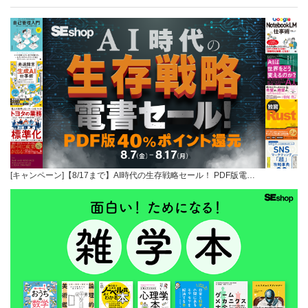
[キャンペーン]【8/17まで】AI時代の生存戦略セール！ PDF版電…