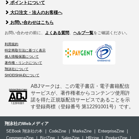
ポイントについて
大口注文・法人のお客様へ
お問い合わせはこちら
お問い合わせの前に、
よくある質問
、
ヘルプ一覧
をご確認ください。
利用規約
特定商取引法に基づく表示
個人情報保護について
著作権・リンクについて
翔泳社について
SHOEISHA iDについて
ABJマークは、この電子書店・電子書籍配信
サービスが、著作権者からコンテンツ使用許
諾を得た正規版配信サービスであることを示
す登録商標（登録番号 第12291001号）です。
翔泳社のWebメディア
SEBook 翔泳社の本
|
CodeZine
|
MarkeZine
|
EnterpriseZine
|
CommerceZine
|
Biz/Zine
|
SalesZine
|
HRzine
|
ProductZine
|