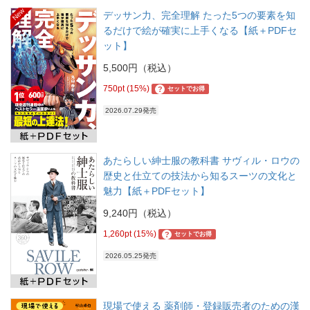
New
デッサン力、完全理解 たった5つの要素を知
るだけで絵が確実に上手くなる【紙＋PDFセ
ット】
5,500円（税込）
750pt (15%)
?
セットでお得
2026.07.29発売
あたらしい紳士服の教科書 サヴィル・ロウの
歴史と仕立ての技法から知るスーツの文化と
魅力【紙＋PDFセット】
9,240円（税込）
1,260pt (15%)
?
セットでお得
2026.05.25発売
現場で使える 薬剤師・登録販売者のための漢