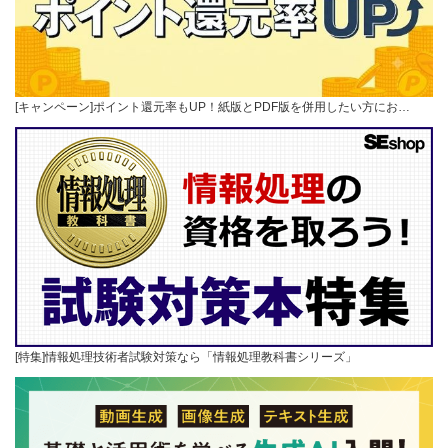
[キャンペーン]ポイント還元率もUP！紙版とPDF版を併用したい方にお…
[特集]情報処理技術者試験対策なら「情報処理教科書シリーズ」