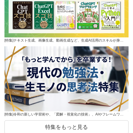
[特集]テキスト生成、画像生成、動画生成など、生成AI活用のスキルが身…
[特集]令和の新しい学習術や、「図解・視覚化の技術」、AIやフレームワ…
特集をもっと見る