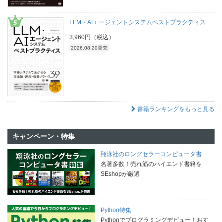
LLM・AIエージェントシステムベストプラクティス
3,960円（税込）
2026.08.20発売
書籍ランキングをもっと見る
キャンペーン・特集
翔泳社のロングセラーコンピュータ書
名著多数！売れ筋のハイエンド書籍を
SEshopが厳選
Python特集
Pythonでプログラミングデビュー！おす