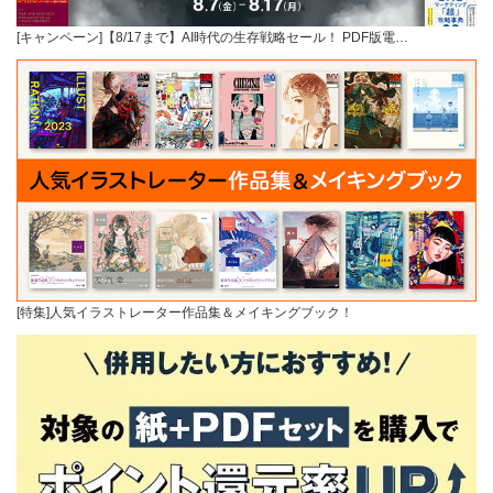
[キャンペーン]【8/17まで】AI時代の生存戦略セール！ PDF版電…
[特集]人気イラストレーター作品集＆メイキングブック！