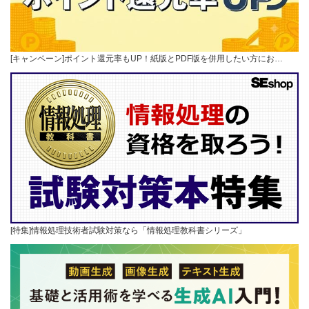
[キャンペーン]ポイント還元率もUP！紙版とPDF版を併用したい方にお…
[特集]情報処理技術者試験対策なら「情報処理教科書シリーズ」