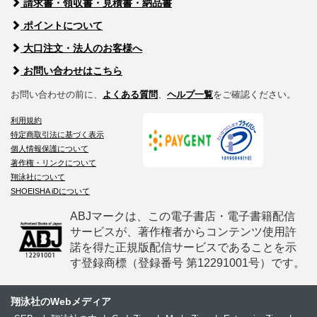
請求書・領収書・見積書・納品書
ポイントについて
大口注文・法人のお客様へ
お問い合わせはこちら
お問い合わせの前に、
よくある質問
、
ヘルプ一覧
をご確認ください。
利用規約
特定商取引法に基づく表示
個人情報保護について
著作権・リンクについて
翔泳社について
SHOEISHA iDについて
ABJマークは、この電子書店・電子書籍配信
サービスが、著作権者からコンテンツ使用許
諾を得た正規版配信サービスであることを示
す登録商標（登録番号 第12291001号）です。
翔泳社のWebメディア