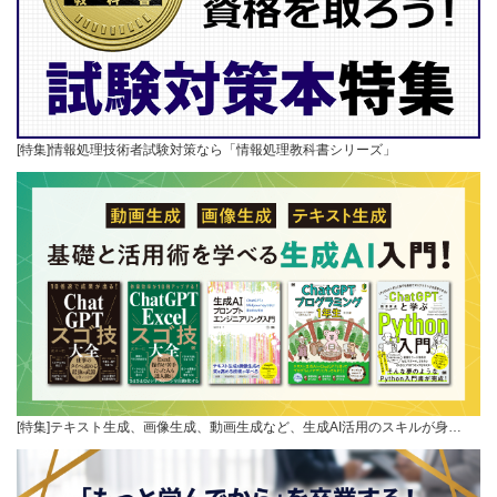
[特集]情報処理技術者試験対策なら「情報処理教科書シリーズ」
[特集]テキスト生成、画像生成、動画生成など、生成AI活用のスキルが身…