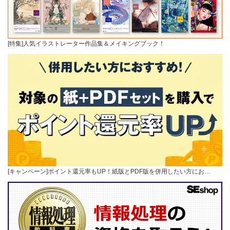
[特集]人気イラストレーター作品集＆メイキングブック！
[キャンペーン]ポイント還元率もUP！紙版とPDF版を併用したい方にお…