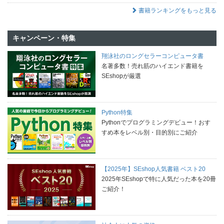
書籍ランキングをもっと見る
キャンペーン・特集
翔泳社のロングセラーコンピュータ書
名著多数！売れ筋のハイエンド書籍を
SEshopが厳選
Python特集
Pythonでプログラミングデビュー！おす
すめ本をレベル別・目的別にご紹介
【2025年】SEshop人気書籍 ベスト20
2025年SEshopで特に人気だった本を20冊
ご紹介！