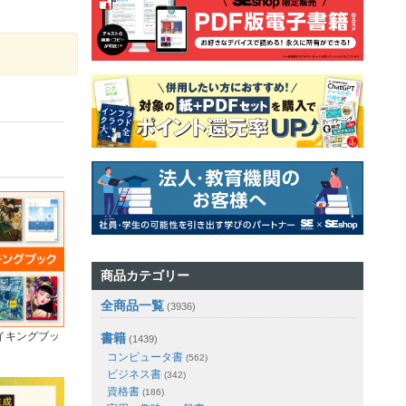
商品カテゴリー
全商品一覧
(3936)
イキングブッ
書籍
(1439)
コンピュータ書
(562)
ビジネス書
(342)
資格書
(186)