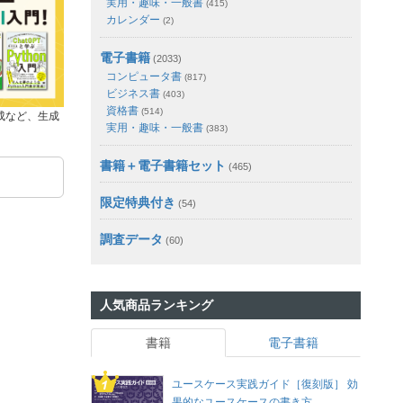
実用・趣味・一般書
(415)
カレンダー
(2)
電子書籍
(2033)
コンピュータ書
(817)
ビジネス書
(403)
資格書
(514)
成など、生成
実用・趣味・一般書
(383)
書籍＋電子書籍セット
(465)
限定特典付き
(54)
調査データ
(60)
人気商品ランキング
書籍
電子書籍
ユースケース実践ガイド［復刻版］ 効
果的なユースケースの書き方