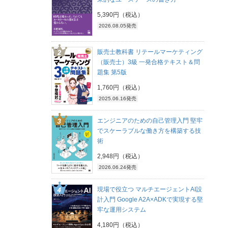
5,390円（税込）
2026.08.05発売
販売士教科書 リテールマーケティング
（販売士）3級 一発合格テキスト＆問
題集 第5版
1,760円（税込）
2025.06.16発売
エンジニアのための自己管理入門 堅牢
でスケーラブルな働き方を構築する技
術
2,948円（税込）
2026.06.24発売
現場で役立つ マルチエージェントAI設
計入門 Google A2A×ADKで実現する堅
牢な運用システム
4,180円（税込）