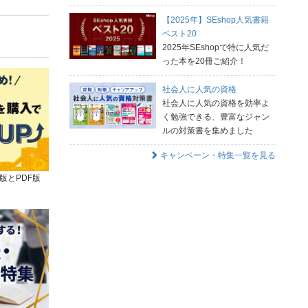
【2025年】SEshop人気書籍
ベスト20
2025年SEshopで特に人気だ
った本を20冊ご紹介！
社会人に人気の資格
社会人に人気の資格を効率よ
く勉強できる、豊富なジャン
ルの対策書を集めました
キャンペーン・特集一覧を見る
版とPDF版