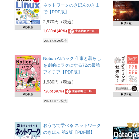
ネットワークのきほんのきま
で【PDF版】
2,970円（税込）
1,080pt (40%)
?
生存戦略セール！
2024.06.25発売
Notion AIハック 仕事と暮らし
を劇的にラクにする72の最強
アイデア【PDF版】
1,980円（税込）
720pt (40%)
?
生存戦略セール！
2024.06.17発売
おうちで学べる ネットワーク
のきほん 第2版【PDF版】