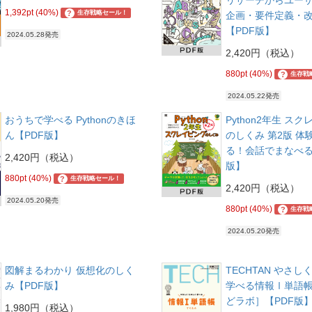
リサーチからユー
1,392pt (40%)
?
生存戦略セール！
企画・要件定義・
【PDF版】
2024.05.28発売
2,420円（税込）
880pt (40%)
?
生存戦
2024.05.22発売
おうちで学べる Pythonのきほ
Python2年生 ス
ん【PDF版】
のしくみ 第2版 体
る！会話でまなべる
2,420円（税込）
版】
880pt (40%)
?
生存戦略セール！
2,420円（税込）
2024.05.20発売
880pt (40%)
?
生存戦
2024.05.20発売
図解まるわかり 仮想化のしく
TECHTAN やさ
み【PDF版】
学べる情報Ⅰ単語
どラボ］【PDF版
1,980円（税込）