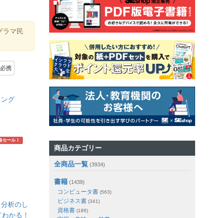
グラマ民
必携
ミング
略セール！
商品カテゴリー
全商品一覧
(3934)
書籍
(1439)
コンピュータ書
(563)
ビジネス書
(341)
ータ分析のし
資格書
(186)
てわかる！