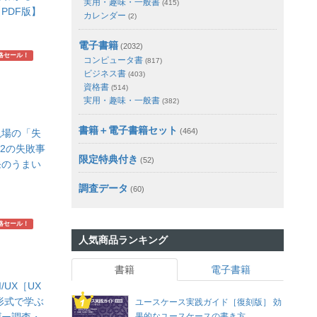
実用・趣味・一般書
(415)
PDF版】
カレンダー
(2)
電子書籍
(2032)
略セール！
コンピュータ書
(817)
ビジネス書
(403)
資格書
(514)
実用・趣味・一般書
(382)
書籍＋電子書籍セット
(464)
現場の「失
42の失敗事
限定特典付き
(52)
発のうまい
】
調査データ
(60)
略セール！
人気商品ランキング
書籍
電子書籍
/UX［UX
形式で学ぶ
ユースケース実践ガイド［復刻版］ 効
果的なユースケースの書き方