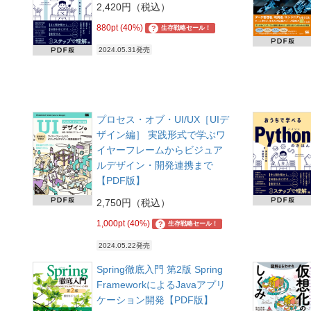
2,420円（税込）
880pt (40%)
?
生存戦略セール！
2024.05.31発売
プロセス・オブ・UI/UX［UIデ
ザイン編］ 実践形式で学ぶワ
イヤーフレームからビジュア
ルデザイン・開発連携まで
【PDF版】
2,750円（税込）
1,000pt (40%)
?
生存戦略セール！
2024.05.22発売
Spring徹底入門 第2版 Spring
FrameworkによるJavaアプリ
ケーション開発【PDF版】