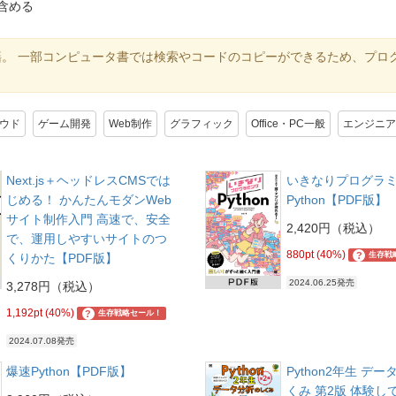
含める
籍。 一部コンピュータ書では検索やコードのコピーができるため、プロ
ラウド
ゲーム開発
Web制作
グラフィック
Office・PC一般
エンジニア
Next.js＋ヘッドレスCMSでは
いきなりプログラ
じめる！ かんたんモダンWeb
Python【PDF版】
サイト制作入門 高速で、安全
2,420円（税込）
で、運用しやすいサイトのつ
880pt (40%)
?
生存戦
くりかた【PDF版】
2024.06.25発売
3,278円（税込）
1,192pt (40%)
?
生存戦略セール！
2024.07.08発売
爆速Python【PDF版】
Python2年生 デ
くみ 第2版 体験し