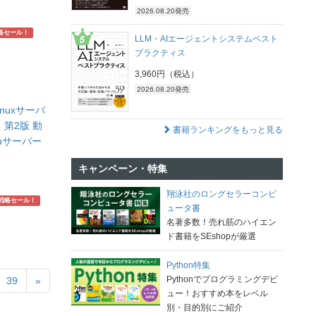
2026.08.20発売
略セール！
LLM・AIエージェントシステムベスト
プラクティス
3,960円（税込）
2026.08.20発売
nuxサーバ
第2版 動
書籍ランキングをもっと見る
bサーバー
】
キャンペーン・特集
翔泳社のロングセラーコンピ
戦略セール！
ュータ書
名著多数！売れ筋のハイエン
ド書籍をSEshopが厳選
Python特集
Pythonでプログラミングデビ
39
»
ュー！おすすめ本をレベル
別・目的別にご紹介