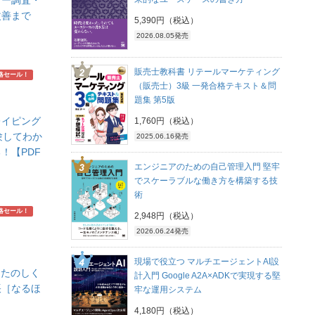
ザー調査・
改善まで
5,390円（税込）
2026.08.05発売
販売士教科書 リテールマーケティング
略セール！
（販売士）3級 一発合格テキスト＆問
題集 第5版
クレイピング
1,760円（税込）
験してわか
2025.06.16発売
！【PDF
エンジニアのための自己管理入門 堅牢
でスケーラブルな働き方を構築する技
術
略セール！
2,948円（税込）
2026.06.24発売
現場で役立つ マルチエージェントAI設
しくたのしく
計入門 Google A2A×ADKで実現する堅
帳［なるほ
牢な運用システム
】
4,180円（税込）