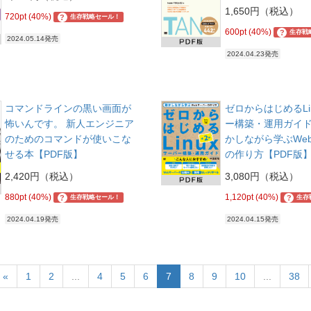
1,650円（税込）
720pt (40%)
?
生存戦略セール！
600pt (40%)
?
生存戦
2024.05.14発売
2024.04.23発売
コマンドラインの黒い画面が
ゼロからはじめるLi
怖いんです。 新人エンジニア
ー構築・運用ガイド 
のためのコマンドが使いこな
かしながら学ぶWe
せる本【PDF版】
の作り方【PDF版
2,420円（税込）
3,080円（税込）
880pt (40%)
1,120pt (40%)
?
?
生存戦略セール！
生存
2024.04.19発売
2024.04.15発売
«
1
2
...
4
5
6
7
8
9
10
...
38