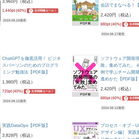
3,960円（税込）
会話でまなべる！【
1,440pt (40%)
?
生存戦略セール！
2,420円（税込）
2024.06.24発売
880pt (40%)
?
生存戦
2024.06.17発売
ChatGPTを徹底活用！ ビジネ
ソフトウェア開発
スパーソンのためのプログラ
敗」集めてみた。 
ミング勉強法【PDF版】
例で学ぶチーム開
進めかた【PDF版
1,980円（税込）
2,420円（税込）
720pt (40%)
?
生存戦略セール！
880pt (40%)
?
生存戦
2024.06.12発売
2024.06.12発売
実践DataOps【PDF版】
プロセス・オブ・UI
デザイン編］ 実践
3,828円（税込）