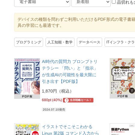
品切れも
デバイスの種類を問わずご利用いただけるPDF形式の電子書
具の学習にも最適です。
プログラミング
人工知能・数学
データベース
ITインフラ・ク
AI時代の質問力 プロンプトリ
テラシー 「問い」と「指示」
が生成AIの可能性を最大限に
引き出す【PDF版】
1,870円（税込）
680pt (40%)
?
生存戦略セール！
2024.07.10発売
イラストでそこそこわかる
Linux 第2版 コマンド入力から