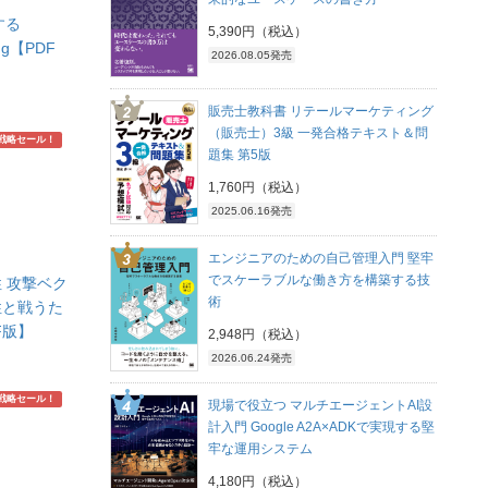
する
5,390円（税込）
ring【PDF
2026.08.05発売
販売士教科書 リテールマーケティング
（販売士）3級 一発合格テキスト＆問
戦略セール！
題集 第5版
1,760円（税込）
2025.06.16発売
エンジニアのための自己管理入門 堅牢
でスケーラブルな働き方を構築する技
 攻撃ベク
術
性と戦うた
F版】
2,948円（税込）
2026.06.24発売
戦略セール！
現場で役立つ マルチエージェントAI設
計入門 Google A2A×ADKで実現する堅
牢な運用システム
4,180円（税込）