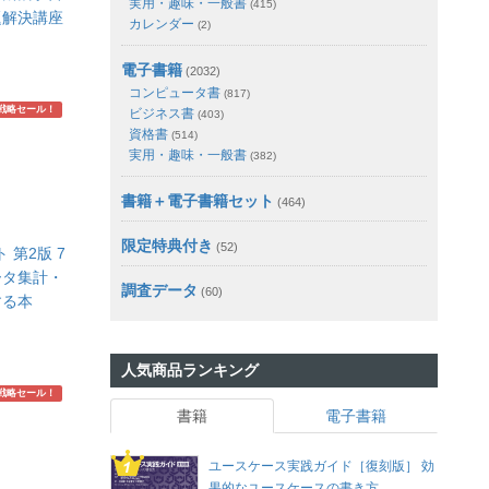
実用・趣味・一般書
(415)
題解決講座
カレンダー
(2)
電子書籍
(2032)
コンピュータ書
(817)
戦略セール！
ビジネス書
(403)
資格書
(514)
実用・趣味・一般書
(382)
書籍＋電子書籍セット
(464)
限定特典付き
(52)
 第2版 7
ータ集計・
調査データ
(60)
する本
人気商品ランキング
戦略セール！
書籍
電子書籍
ユースケース実践ガイド［復刻版］ 効
果的なユースケースの書き方