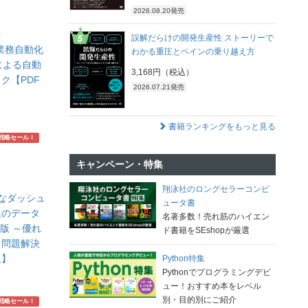
2026.08.20発売
r
誤解だらけの開発生産性 ストーリーで
PT業務自動化
わかる重圧とペインの乗り越え方
Iによる自動
3,168円（税込）
ク【PDF
2026.07.21発売
書籍ランキングをもっと見る
戦略セール！
キャンペーン・特集
翔泳社のロングセラーコンピ
適なダッシュ
ュータ書
速のデータ
名著多数！売れ筋のハイエン
版 ～優れ
ド書籍をSEshopが厳選
と問題解決
版】
Python特集
Pythonでプログラミングデビ
ュー！おすすめ本をレベル
別・目的別にご紹介
戦略セール！