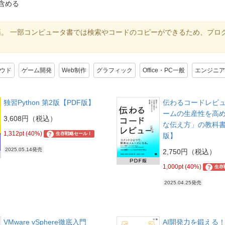
含める
籍。 一部コンピュータ書では検索やコードのコピーができるため、プロ
ラウド
ゲーム開発
Web制作
グラフィック
Office・PC一般
エンジニア
独習Python 第2版【PDF版】
伝わるコードレビュ
ームの生産性を高
3,608円（税込）
な伝え方」の教科書
1,312pt (40%)
?
生存戦略セール！
版】
2025.05.14発売
2,750円（税込）
1,000pt (40%)
?
生存
2025.04.25発売
VMware vSphere徹底入門
AI開発力を鍛える