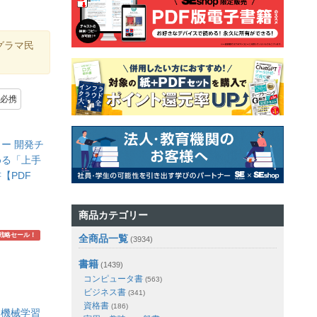
グラマ民
必携
ー 開発チ
める「上手
【PDF
商品カテゴリー
戦略セール！
全商品一覧
(3934)
書籍
(1439)
コンピュータ書
(563)
ビジネス書
(341)
資格書
(186)
！機械学習