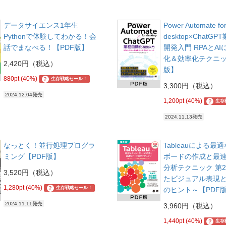
データサイエンス1年生
Power Automate fo
Pythonで体験してわかる！会
desktop×ChatG
話でまなべる！【PDF版】
開発入門 RPAとA
化＆効率化テクニッ
2,420円（税込）
版】
880pt (40%)
?
生存戦略セール！
3,300円（税込）
2024.12.04発売
1,200pt (40%)
?
生存
2024.11.13発売
なっとく！並行処理プログラ
Tableauによる最
ミング【PDF版】
ボードの作成と最
分析テクニック 第2
3,520円（税込）
たビジュアル表現
1,280pt (40%)
?
生存戦略セール！
のヒント～【PDF
2024.11.11発売
3,960円（税込）
1,440pt (40%)
?
生存