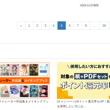
2024.11.07発売
«
1
2
3
4
5
6
7
8
...
38
ラストレーター作品集＆メイキングブッ
[キャンペーン]ポイント還元率もUP！紙
を併用したい方にお…