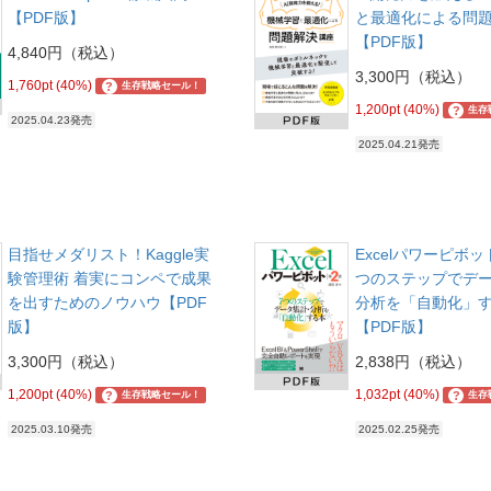
【PDF版】
と最適化による問
【PDF版】
4,840円（税込）
3,300円（税込）
1,760pt (40%)
?
生存戦略セール！
1,200pt (40%)
?
生存
2025.04.23発売
2025.04.21発売
目指せメダリスト！Kaggle実
Excelパワーピボット
験管理術 着実にコンペで成果
つのステップでデ
を出すためのノウハウ【PDF
分析を「自動化」
版】
【PDF版】
3,300円（税込）
2,838円（税込）
1,200pt (40%)
1,032pt (40%)
?
?
生存戦略セール！
生存
2025.03.10発売
2025.02.25発売