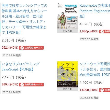
実務で役立つ バックアップの
Kubernetesで実践
教科書 基本の考え方からツー
Platform Enginee
ル活用・差分管理・世代管
版】
理・データ保全・リストア・
4,620円（税込）
リカバリー・可用性の確保ま
1,680pt (40%)
?
生存
で【PDF版】
2025.02.14発売
2,618円（税込）
952pt (40%)
?
生存戦略セール！
2025.02.14発売
いきなりプログラミング
ソフトウェア透明性
JavaScript【PDF版】
トルを知り、脆弱
めの最新知識【PD
2,420円（税込）
4,400円（税込）
880pt (40%)
?
生存戦略セール！
1,600pt (40%)
?
生存
2025.01.24発売
2024.12.23発売