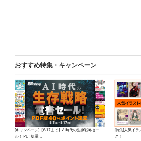
おすすめ特集・キャンペーン
[キャンペーン]【8/17まで】AI時代の生存戦略セー
[特集]人気イ
ル！ PDF版電…
ク！