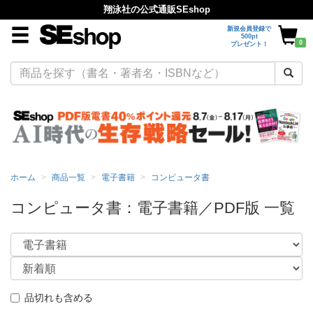
翔泳社の公式通販SEshop
新規会員登録で
500pt
0
プレゼント！
ホーム
商品一覧
電子書籍
コンピュータ書
コンピュータ書：電子書籍／PDF版 一覧
品切れも含める