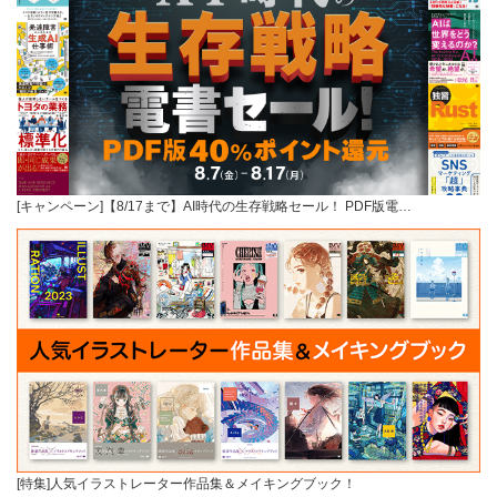
[キャンペーン]【8/17まで】AI時代の生存戦略セール！ PDF版電…
[特集]人気イラストレーター作品集＆メイキングブック！