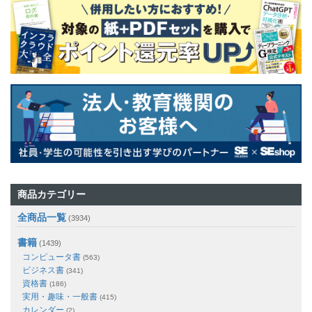
商品カテゴリー
全商品一覧
(3934)
書籍
(1439)
コンピュータ書
(563)
ビジネス書
(341)
資格書
(186)
実用・趣味・一般書
(415)
カレンダー
(2)