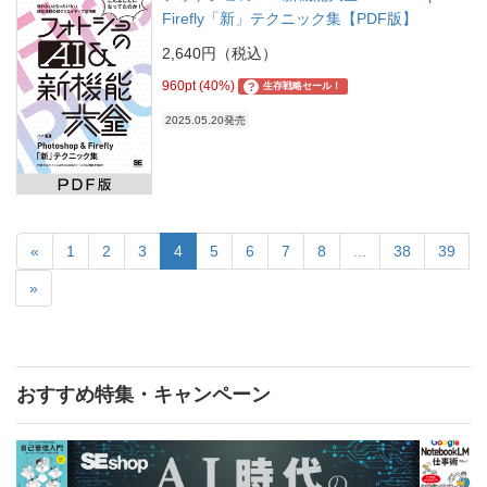
Firefly「新」テクニック集【PDF版】
2,640円（税込）
960pt (40%)
?
生存戦略セール！
2025.05.20発売
«
1
2
3
4
5
6
7
8
...
38
39
»
おすすめ特集・キャンペーン