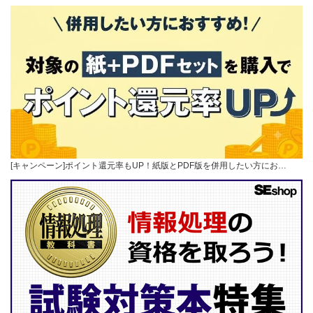
[キャンペーン]ポイント還元率もUP！紙版とPDF版を併用したい方にお…