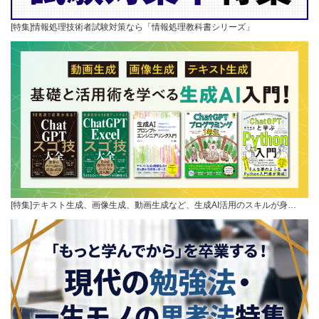
[特集]情報処理技術者試験対策なら「情報処理教科書シリーズ」
[特集]テキスト生成、画像生成、動画生成など、生成AI活用のスキルが身…