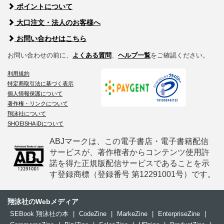
ポイントについて
大口注文・法人のお客様へ
お問い合わせはこちら
お問い合わせの前に、
よくある質問
、
ヘルプ一覧
をご確認ください。
利用規約
特定商取引法に基づく表示
個人情報保護について
著作権・リンクについて
翔泳社について
SHOEISHA iDについて
ABJマークは、この電子書店・電子書籍配信
サービスが、著作権者からコンテンツ使用許
諾を得た正規版配信サービスであることを示
す登録商標（登録番号 第12291001号）です。
翔泳社のWebメディア
SEBook 翔泳社の本
|
CodeZine
|
MarkeZine
|
EnterpriseZine
|