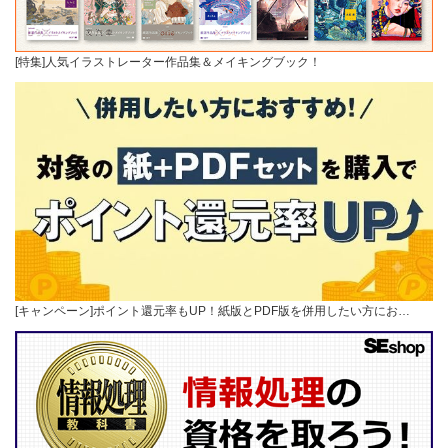
[特集]人気イラストレーター作品集＆メイキングブック！
[キャンペーン]ポイント還元率もUP！紙版とPDF版を併用したい方にお…