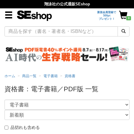
翔泳社の公式通販SEshop
新規会員登録で
500pt
0
プレゼント！
ホーム
商品一覧
電子書籍
資格書
資格書：電子書籍／PDF版 一覧
品切れも含める