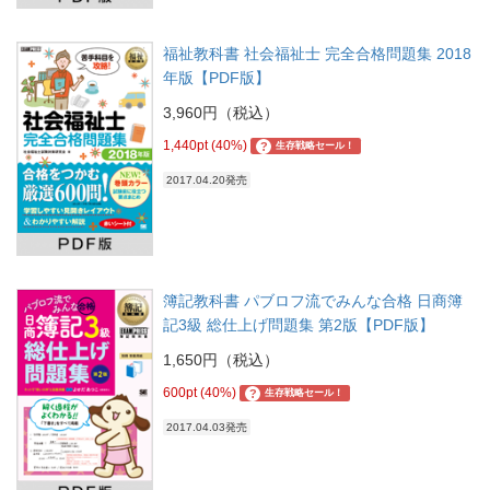
福祉教科書 社会福祉士 完全合格問題集 2018
年版【PDF版】
3,960円（税込）
1,440pt (40%)
?
生存戦略セール！
2017.04.20発売
簿記教科書 パブロフ流でみんな合格 日商簿
記3級 総仕上げ問題集 第2版【PDF版】
1,650円（税込）
600pt (40%)
?
生存戦略セール！
2017.04.03発売