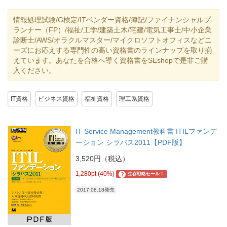
情報処理試験/G検定/ITベンダー資格/簿記/ファイナンシャルプ
ランナー（FP）/福祉/工学/建築土木/宅建/電気工事士/中小企業
診断士/AWS/オラクルマスター/マイクロソフトオフィスなどニ
ーズにお応えする専門性の高い資格書のラインナップを取り揃
えています。あなたを合格へ導く資格書をSEshopで是非ご購
入ください。
IT資格
ビジネス資格
福祉資格
理工系資格
IT Service Management教科書 ITILファンデ
ーション シラバス2011【PDF版】
3,520円（税込）
1,280pt (40%)
?
生存戦略セール！
2017.08.18発売