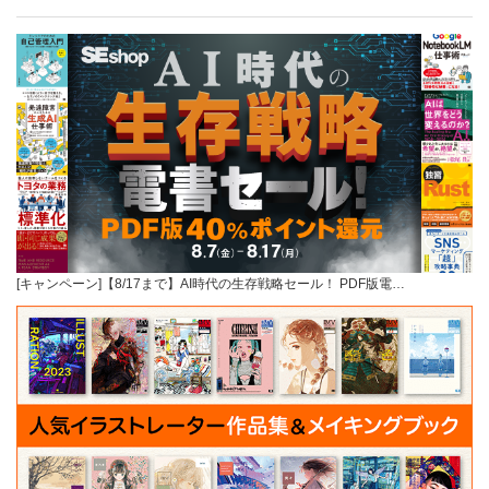
[キャンペーン]【8/17まで】AI時代の生存戦略セール！ PDF版電…