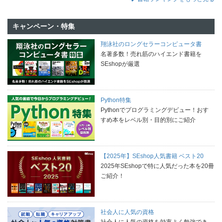
キャンペーン・特集
翔泳社のロングセラーコンピュータ書
名著多数！売れ筋のハイエンド書籍を
SEshopが厳選
Python特集
Pythonでプログラミングデビュー！おす
すめ本をレベル別・目的別にご紹介
【2025年】SEshop人気書籍 ベスト20
2025年SEshopで特に人気だった本を20冊
ご紹介！
社会人に人気の資格