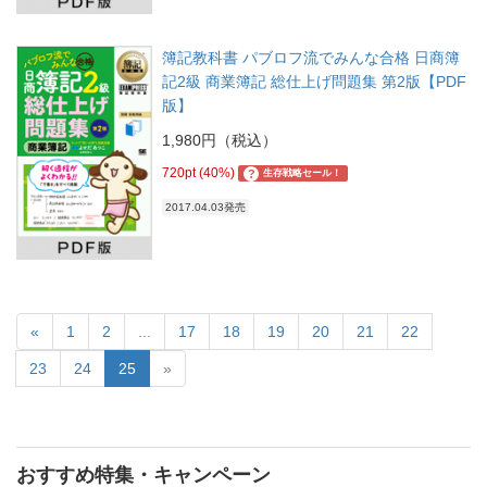
簿記教科書 パブロフ流でみんな合格 日商簿
記2級 商業簿記 総仕上げ問題集 第2版【PDF
版】
1,980円（税込）
720pt (40%)
?
生存戦略セール！
2017.04.03発売
«
1
2
...
17
18
19
20
21
22
23
24
25
»
おすすめ特集・キャンペーン