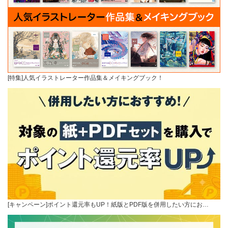
[特集]人気イラストレーター作品集＆メイキングブック！
[キャンペーン]ポイント還元率もUP！紙版とPDF版を併用したい方にお…