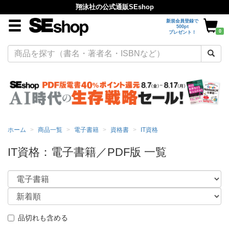
翔泳社の公式通販SEshop
新規会員登録で
500pt
0
プレゼント！
ホーム
商品一覧
電子書籍
資格書
IT資格
IT資格：電子書籍／PDF版 一覧
品切れも含める