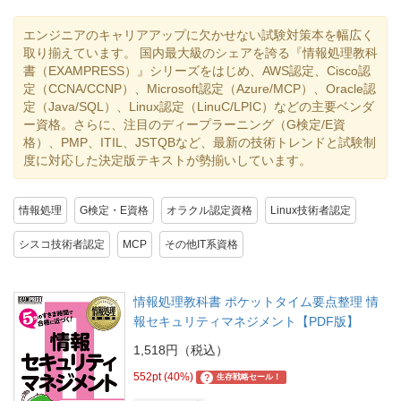
エンジニアのキャリアアップに欠かせない試験対策本を幅広く
取り揃えています。 国内最大級のシェアを誇る『情報処理教科
書（EXAMPRESS）』シリーズをはじめ、AWS認定、Cisco認
定（CCNA/CCNP）、Microsoft認定（Azure/MCP）、Oracle認
定（Java/SQL）、Linux認定（LinuC/LPIC）などの主要ベンダ
ー資格。さらに、注目のディープラーニング（G検定/E資
格）、PMP、ITIL、JSTQBなど、最新の技術トレンドと試験制
度に対応した決定版テキストが勢揃いしています。
情報処理
G検定・E資格
オラクル認定資格
Linux技術者認定
シスコ技術者認定
MCP
その他IT系資格
情報処理教科書 ポケットタイム要点整理 情
報セキュリティマネジメント【PDF版】
1,518円（税込）
552pt (40%)
?
生存戦略セール！