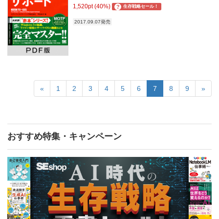
1,520pt (40%)
?
生存戦略セール！
2017.09.07発売
«
1
2
3
4
5
6
7
8
9
»
おすすめ特集・キャンペーン