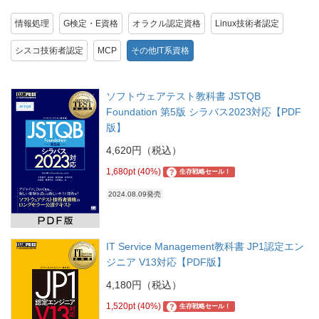
情報処理
G検定・E資格
オラクル認定資格
Linux技術者認定
シスコ技術者認定
MCP
その他IT系資格
ソフトウェアテスト教科書 JSTQB
Foundation 第5版 シラバス2023対応【PDF
版】
4,620円（税込）
1,680pt (40%)
?
生存戦略セール！
2024.08.09発売
IT Service Management教科書 JP1認定エン
ジニア V13対応【PDF版】
4,180円（税込）
1,520pt (40%)
?
生存戦略セール！