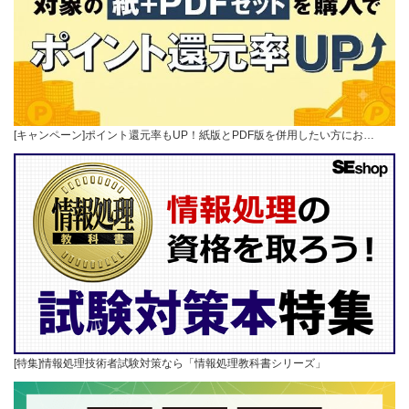
[キャンペーン]ポイント還元率もUP！紙版とPDF版を併用したい方にお…
[特集]情報処理技術者試験対策なら「情報処理教科書シリーズ」