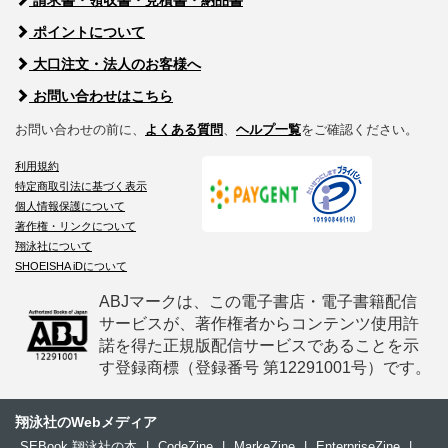
請求書・領収書・見積書・納品書
ポイントについて
大口注文・法人のお客様へ
お問い合わせはこちら
お問い合わせの前に、
よくある質問
、
ヘルプ一覧
をご確認ください。
利用規約
特定商取引法に基づく表示
個人情報保護について
著作権・リンクについて
翔泳社について
SHOEISHA iDについて
ABJマークは、この電子書店・電子書籍配信
サービスが、著作権者からコンテンツ使用許
諾を得た正規版配信サービスであることを示
す登録商標（登録番号 第12291001号）です。
翔泳社のWebメディア
SEBook 翔泳社の本
|
CodeZine
|
MarkeZine
|
EnterpriseZine
|