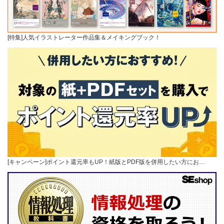
[特集]人気イラストレーター作品集＆メイキングブック！
[キャンペーン]ポイント還元率もUP！紙版とPDF版を併用したい方にお…