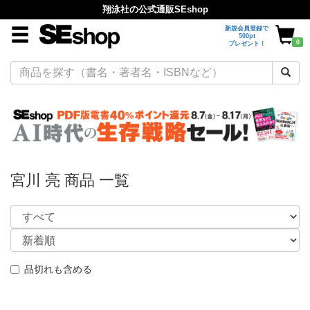
翔泳社の公式通販SEshop
新規会員登録で
500pt
0
プレゼント！
宮川 亮 商品 一覧
品切れも含める