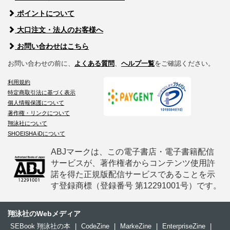
ポイントについて
大口注文・法人のお客様へ
お問い合わせはこちら
お問い合わせの前に、
よくある質問
、
ヘルプ一覧
をご確認ください。
利用規約
特定商取引法に基づく表示
個人情報保護について
著作権・リンクについて
翔泳社について
SHOEISHA iDについて
ABJマークは、この電子書店・電子書籍配信
サービスが、著作権者からコンテンツ使用許
諾を得た正規版配信サービスであることを示
す登録商標（登録番号 第12291001号）です。
翔泳社のWebメディア
SEBook 翔泳社の本
|
CodeZine
|
MarkeZine
|
EnterpriseZine
|