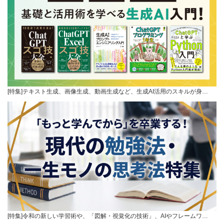
[特集]テキスト生成、画像生成、動画生成など、生成AI活用のスキルが身…
[特集]令和の新しい学習術や、「図解・視覚化の技術」、AIやフレームワ…