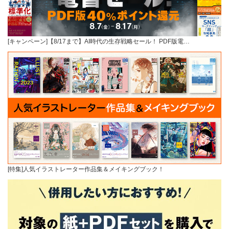
[キャンペーン]【8/17まで】AI時代の生存戦略セール！ PDF版電…
[特集]人気イラストレーター作品集＆メイキングブック！