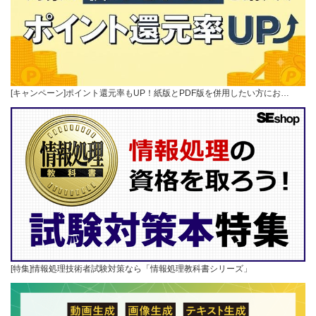
[キャンペーン]ポイント還元率もUP！紙版とPDF版を併用したい方にお…
[特集]情報処理技術者試験対策なら「情報処理教科書シリーズ」