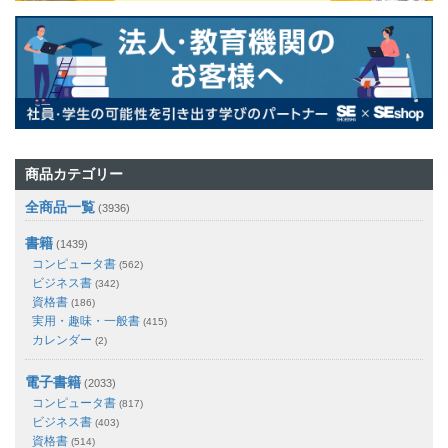
商品カテゴリー
全商品一覧
(3936)
書籍
(1439)
コンピュータ書
(562)
ビジネス書
(342)
資格書
(186)
実用・趣味・一般書
(415)
カレンダー
(2)
電子書籍
(2033)
コンピュータ書
(817)
ビジネス書
(403)
資格書
(514)