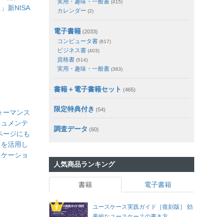
実用・趣味・一般書
(415)
」新NISA
カレンダー
(2)
電子書籍
(2033)
コンピュータ書
(817)
ビジネス書
(403)
資格書
(514)
実用・趣味・一般書
(383)
書籍＋電子書籍セット
(465)
限定特典付き
(54)
フォーマンス
キュメンテ
調査データ
(60)
ページにも
クを活用し
ニケーショ
人気商品ランキング
書籍
電子書籍
ユースケース実践ガイド［復刻版］ 効
果的なユースケースの書き方