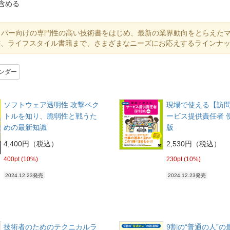
含める
ッパー向けの専門性の高い技術書をはじめ、最新の業界動向をとらえた
書、ライフスタイル書籍まで、さまざまなニーズにお応えするラインナ
ンダー
ソフトウェア透明性 攻撃ベク
現場で使える【訪
トルを知り、脆弱性と戦うた
ービス提供責任者 便
めの最新知識
版
4,400円（税込）
2,530円（税込）
400pt (10%)
230pt (10%)
2024.12.23発売
2024.12.23発売
技術者のためのテクニカルラ
9割の“普通の人”の