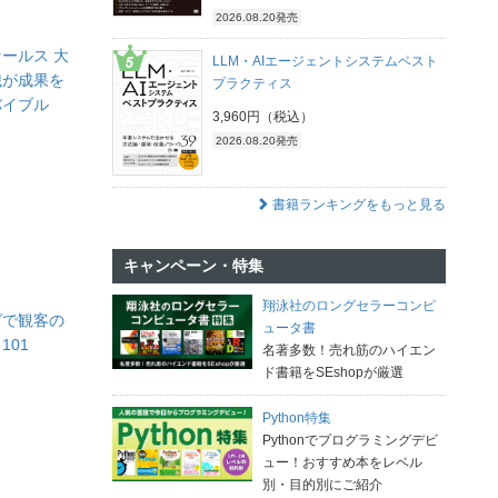
2026.08.20発売
ールス 大
LLM・AIエージェントシステムベスト
織が成果を
プラクティス
バイブル
3,960円（税込）
2026.08.20発売
書籍ランキングをもっと見る
キャンペーン・特集
翔泳社のロングセラーコンピ
グで観客の
ュータ書
101
名著多数！売れ筋のハイエン
ド書籍をSEshopが厳選
Python特集
Pythonでプログラミングデビ
ュー！おすすめ本をレベル
別・目的別にご紹介