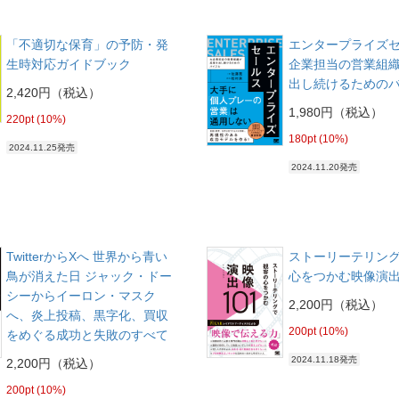
「不適切な保育」の予防・発
エンタープライズセ
生時対応ガイドブック
企業担当の営業組
出し続けるための
2,420円（税込）
1,980円（税込）
220pt (10%)
180pt (10%)
2024.11.25発売
2024.11.20発売
TwitterからXへ 世界から青い
ストーリーテリン
鳥が消えた日 ジャック・ドー
心をつかむ映像演出
シーからイーロン・マスク
2,200円（税込）
へ、炎上投稿、黒字化、買収
200pt (10%)
をめぐる成功と失敗のすべて
2024.11.18発売
2,200円（税込）
200pt (10%)