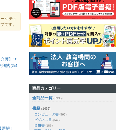
マーケティ
ップです。
問介護】サ
利帖 第4
商品カテゴリー
全商品一覧
(3936)
書籍
(1439)
コンピュータ書
(562)
ビジネス書
(342)
資格書
(186)
最適解！