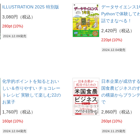
ILLUSTRATION 2025 特別版
データサイエンス1
Pythonで体験し
3,080円（税込）
話でまなべる！
280pt (10%)
2,420円（税込）
2024.12.09発売
220pt (10%)
2024.12.04発売
化学的ポイントを知るとおい
日本企業が成功す
しい＆作りやすい チョコレー
国食農ビジネスのす
トレシピ 実験して楽しむ22の
の構築からブラン
お菓子
で
1,760円（税込）
2,860円（税込）
160pt (10%)
260pt (10%)
2024.12.04発売
2024.11.25発売