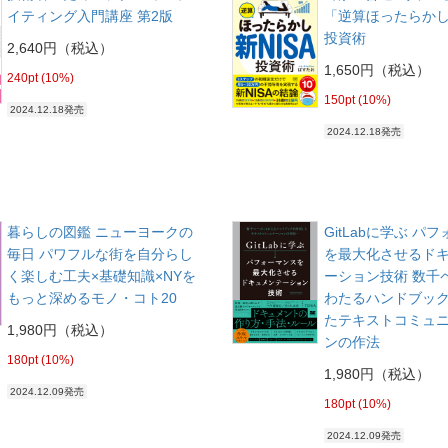
イティング入門講座 第2版
「逆算ほったらかし
投資術
2,640円（税込）
1,650円（税込）
240pt (10%)
150pt (10%)
2024.12.18発売
2024.12.18発売
暮らしの図鑑 ニューヨークの
GitLabに学ぶ パ
毎日 パワフルな街を自分らし
を最大化させるド
く楽しむ工夫×基礎知識×NYを
ーション技術 数千
もっと深めるモノ・コト20
わたるハンドブッ
たテキストコミュ
1,980円（税込）
ンの作法
180pt (10%)
1,980円（税込）
2024.12.09発売
180pt (10%)
2024.12.09発売