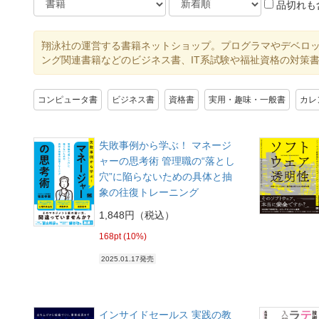
品切れも
翔泳社の運営する書籍ネットショップ。プログラマやデベロ
ング関連書籍などのビジネス書、IT系試験や福祉資格の対策
コンピュータ書
ビジネス書
資格書
実用・趣味・一般書
カレ
失敗事例から学ぶ！ マネージ
ャーの思考術 管理職の“落とし
穴”に陥らないための具体と抽
象の往復トレーニング
1,848円（税込）
168pt (10%)
2025.01.17発売
インサイドセールス 実践の教