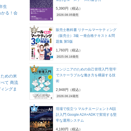
年生
5,390円（税込）
てわかる！会
2026.08.05発売
販売士教科書 リテールマーケティング
（販売士）3級 一発合格テキスト＆問
題集 第5版
1,760円（税込）
2025.06.16発売
エンジニアのための自己管理入門 堅牢
でスケーラブルな働き方を構築する技
るための米
術
べて 商流
ディングま
2,948円（税込）
2026.06.24発売
現場で役立つ マルチエージェントAI設
計入門 Google A2A×ADKで実現する堅
牢な運用システム
4,180円（税込）