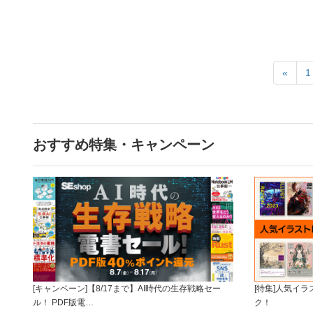
«
1
おすすめ特集・キャンペーン
[キャンペーン]【8/17まで】AI時代の生存戦略セー
[特集]人気イ
ル！ PDF版電…
ク！