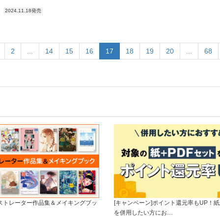
2024.11.18発売
2
...
14
15
16
17
18
19
20
...
68
ラストレーター作品集＆メイキングブッ
[キャンペーン]ポイント還元率もUP！紙
を併用したい方にお…