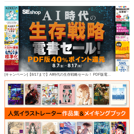
[キャンペーン]【8/17まで】AI時代の生存戦略セール！ PDF版電…