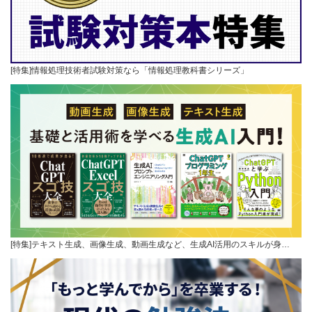
[特集]情報処理技術者試験対策なら「情報処理教科書シリーズ」
[特集]テキスト生成、画像生成、動画生成など、生成AI活用のスキルが身…