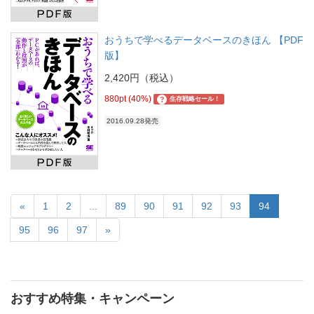
おうちで学べるデータベースのきほん 【PDF
版】
2,420円（税込）
880pt (40%)
?
生存戦略セール！
2016.09.28発売
«
1
2
...
89
90
91
92
93
94
95
96
97
»
おすすめ特集・キャンペーン