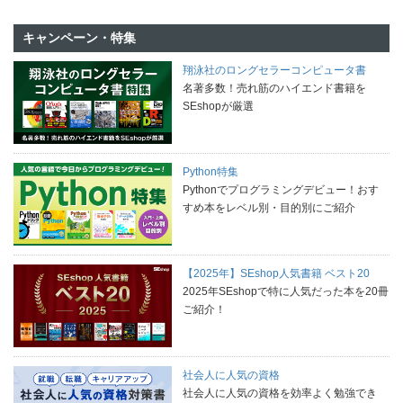
キャンペーン・特集
翔泳社のロングセラーコンピュータ書
名著多数！売れ筋のハイエンド書籍を
SEshopが厳選
Python特集
Pythonでプログラミングデビュー！おす
すめ本をレベル別・目的別にご紹介
【2025年】SEshop人気書籍 ベスト20
2025年SEshopで特に人気だった本を20冊
ご紹介！
社会人に人気の資格
社会人に人気の資格を効率よく勉強でき