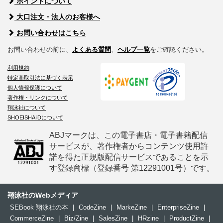
ポイントについて
大口注文・法人のお客様へ
お問い合わせはこちら
お問い合わせの前に、
よくある質問
、
ヘルプ一覧
をご確認ください。
利用規約
特定商取引法に基づく表示
個人情報保護について
著作権・リンクについて
翔泳社について
SHOEISHA iDについて
ABJマークは、この電子書店・電子書籍配信
サービスが、著作権者からコンテンツ使用許
諾を得た正規版配信サービスであることを示
す登録商標（登録番号 第12291001号）です。
翔泳社のWebメディア
SEBook 翔泳社の本
|
CodeZine
|
MarkeZine
|
EnterpriseZine
|
CommerceZine
|
Biz/Zine
|
SalesZine
|
HRzine
|
ProductZine
|