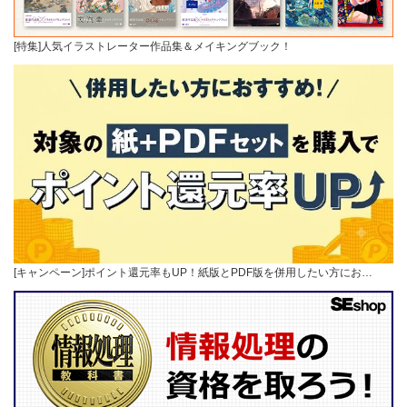
[特集]人気イラストレーター作品集＆メイキングブック！
[キャンペーン]ポイント還元率もUP！紙版とPDF版を併用したい方にお…