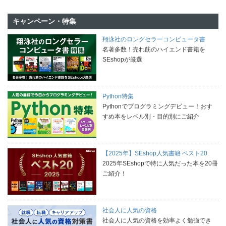
キャンペーン・特集
翔泳社のロングセラーコンピュータ書
名著多数！売れ筋のハイエンド書籍を
SEshopが厳選
Python特集
Pythonでプログラミングデビュー！おす
すめ本をレベル別・目的別にご紹介
【2025年】SEshop人気書籍 ベスト20
2025年SEshopで特に人気だった本を20冊
ご紹介！
社会人に人気の資格
社会人に人気の資格を効率よく勉強でき