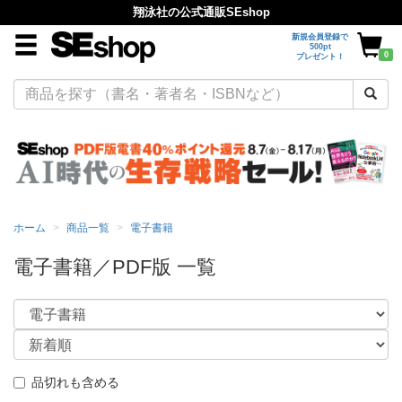
翔泳社の公式通販SEshop
新規会員登録で
500pt
0
プレゼント！
ホーム
商品一覧
電子書籍
電子書籍／PDF版 一覧
品切れも含める