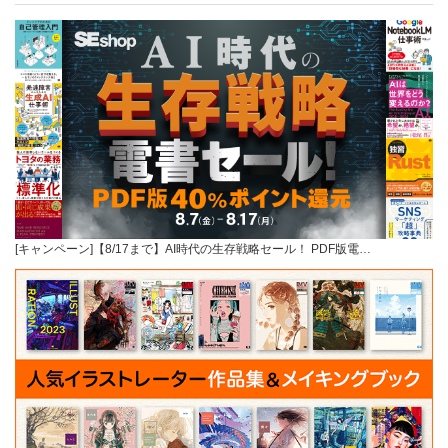
[キャンペーン]【8/17まで】AI時代の生存戦略セール！ PDF版電…