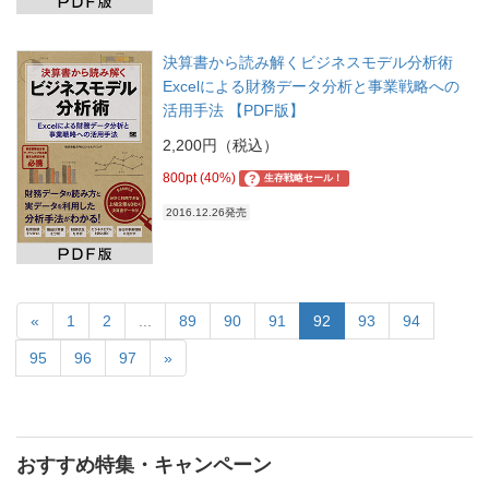
決算書から読み解くビジネスモデル分析術
Excelによる財務データ分析と事業戦略への
活用手法 【PDF版】
2,200円（税込）
800pt (40%)
?
生存戦略セール！
2016.12.26発売
«
1
2
...
89
90
91
92
93
94
95
96
97
»
おすすめ特集・キャンペーン