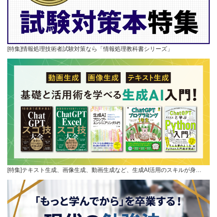
[特集]情報処理技術者試験対策なら「情報処理教科書シリーズ」
[特集]テキスト生成、画像生成、動画生成など、生成AI活用のスキルが身…