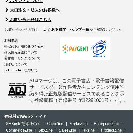
ポイントについて
大口注文・法人のお客様へ
お問い合わせはこちら
お問い合わせの前に、
よくある質問
、
ヘルプ一覧
をご確認ください。
利用規約
特定商取引法に基づく表示
個人情報保護について
著作権・リンクについて
翔泳社について
SHOEISHA iDについて
ABJマークは、この電子書店・電子書籍配信
サービスが、著作権者からコンテンツ使用許
諾を得た正規版配信サービスであることを示
す登録商標（登録番号 第12291001号）です。
翔泳社のWebメディア
SEBook 翔泳社の本
|
CodeZine
|
MarkeZine
|
EnterpriseZine
|
CommerceZine
|
Biz/Zine
|
SalesZine
|
HRzine
|
ProductZine
|