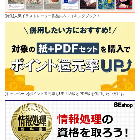
[特集]人気イラストレーター作品集＆メイキングブック！
[キャンペーン]ポイント還元率もUP！紙版とPDF版を併用したい方にお…