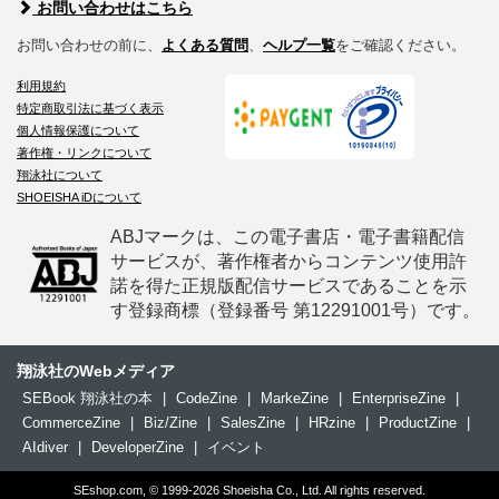
お問い合わせはこちら
お問い合わせの前に、
よくある質問
、
ヘルプ一覧
をご確認ください。
利用規約
特定商取引法に基づく表示
個人情報保護について
著作権・リンクについて
翔泳社について
SHOEISHA iDについて
ABJマークは、この電子書店・電子書籍配信
サービスが、著作権者からコンテンツ使用許
諾を得た正規版配信サービスであることを示
す登録商標（登録番号 第12291001号）です。
翔泳社のWebメディア
SEBook 翔泳社の本
|
CodeZine
|
MarkeZine
|
EnterpriseZine
|
CommerceZine
|
Biz/Zine
|
SalesZine
|
HRzine
|
ProductZine
|
AIdiver
|
DeveloperZine
|
イベント
SEshop.com, © 1999-2026 Shoeisha Co., Ltd. All rights reserved.