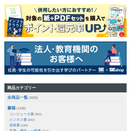
商品カテゴリー
全商品一覧
(3933)
書籍
(1438)
コンピュータ書
(562)
ビジネス書
(342)
資格書
(186)
実用・趣味・一般書
(414)