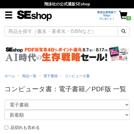
翔泳社の公式通販SEshop
新規会員登録で
500pt
0
プレゼント！
ホーム
商品一覧
電子書籍
コンピュータ書
コンピュータ書：電子書籍／PDF版 一覧
品切れも含める