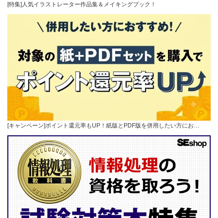
[特集]人気イラストレーター作品集＆メイキングブック！
[キャンペーン]ポイント還元率もUP！紙版とPDF版を併用したい方にお…