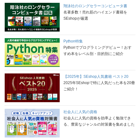
翔泳社のロングセラーコンピュータ書
名著多数！売れ筋のハイエンド書籍を
SEshopが厳選
Python特集
Pythonでプログラミングデビュー！おす
すめ本をレベル別・目的別にご紹介
【2025年】SEshop人気書籍 ベスト20
2025年SEshopで特に人気だった本を20冊
ご紹介！
社会人に人気の資格
社会人に人気の資格を効率よく勉強でき
る、豊富なジャンルの対策書を集めました