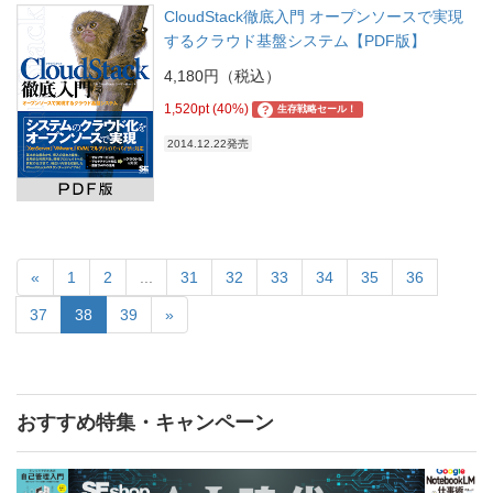
CloudStack徹底入門 オープンソースで実現
するクラウド基盤システム【PDF版】
4,180円（税込）
1,520pt (40%)
?
生存戦略セール！
2014.12.22発売
«
1
2
...
31
32
33
34
35
36
37
38
39
»
おすすめ特集・キャンペーン