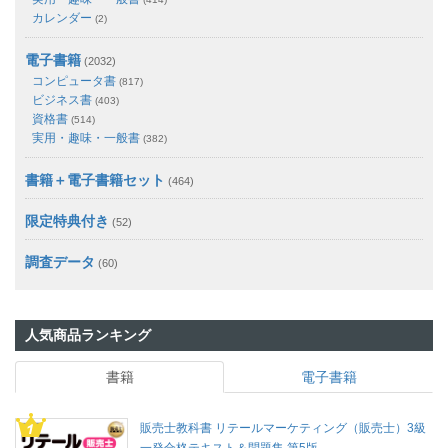
カレンダー
(2)
電子書籍
(2032)
コンピュータ書
(817)
ビジネス書
(403)
資格書
(514)
実用・趣味・一般書
(382)
書籍＋電子書籍セット
(464)
限定特典付き
(52)
調査データ
(60)
人気商品ランキング
書籍
電子書籍
販売士教科書 リテールマーケティング（販売士）3級
一発合格テキスト＆問題集 第5版