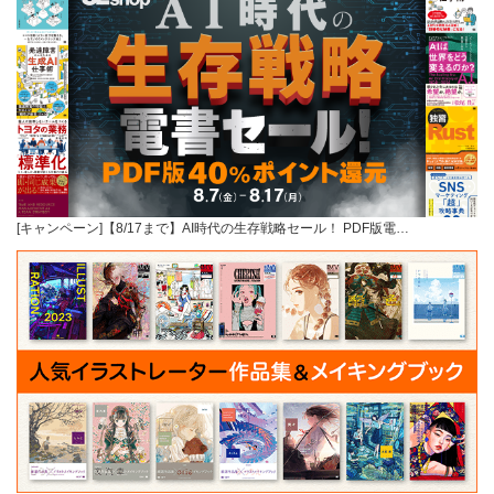
[キャンペーン]【8/17まで】AI時代の生存戦略セール！ PDF版電…