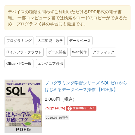
デバイスの種類を問わずご利用いただけるPDF形式の電子書
籍。 一部コンピュータ書では検索やコードのコピーができるた
め、プログラマ民具の学習にも最適です。
プログラミング
人工知能・数学
データベース
ITインフラ・クラウド
ゲーム開発
Web制作
グラフィック
Office・PC一般
エンジニア必携
プログラミング学習シリーズ SQL ゼロから
はじめるデータベース操作 【PDF版】
2,068円（税込）
752pt (40%)
?
生存戦略セール！
2016.08.30発売