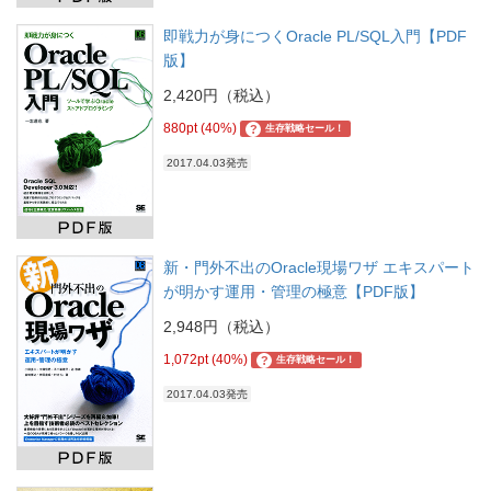
即戦力が身につくOracle PL/SQL入門【PDF
版】
2,420円（税込）
880pt (40%)
?
生存戦略セール！
2017.04.03発売
新・門外不出のOracle現場ワザ エキスパート
が明かす運用・管理の極意【PDF版】
2,948円（税込）
1,072pt (40%)
?
生存戦略セール！
2017.04.03発売