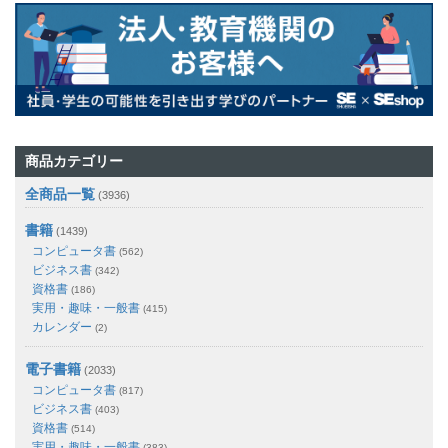
商品カテゴリー
全商品一覧
(3936)
書籍
(1439)
コンピュータ書
(562)
ビジネス書
(342)
資格書
(186)
実用・趣味・一般書
(415)
カレンダー
(2)
電子書籍
(2033)
コンピュータ書
(817)
ビジネス書
(403)
資格書
(514)
実用・趣味・一般書
(383)