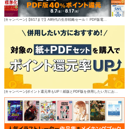
[キャンペーン]【8/17まで】AI時代の生存戦略セール！ PDF版電…
[キャンペーン]ポイント還元率もUP！紙版とPDF版を併用したい方にお…