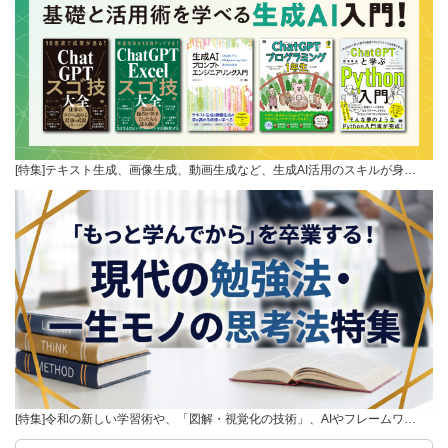
[特集]テキスト生成、画像生成、動画生成など、生成AI活用のスキルが身…
[特集]令和の新しい学習術や、「図解・視覚化の技術」、AIやフレームワ…