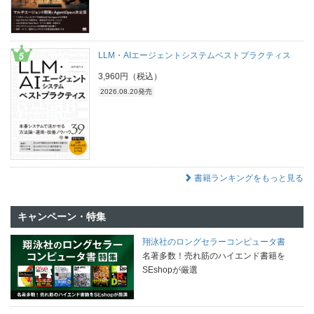
LLM・AIエージェントシステムベストプラクティス
3,960円（税込）
2026.08.20発売
書籍ランキングをもっと見る
キャンペーン・特集
翔泳社のロングセラーコンピュータ書
名著多数！売れ筋のハイエンド書籍を
SEshopが厳選