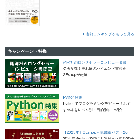
書籍ランキングをもっと見る
キャンペーン・特集
翔泳社のロングセラーコンピュータ書
名著多数！売れ筋のハイエンド書籍を
SEshopが厳選
Python特集
Pythonでプログラミングデビュー！おす
すめ本をレベル別・目的別にご紹介
【2025年】SEshop人気書籍 ベスト20
2025年SEshopで特に人気だった本を20冊