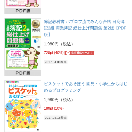
簿記教科書 パブロフ流でみんな合格 日商簿
記2級 商業簿記 総仕上げ問題集 第2版【PDF
版】
1,980円（税込）
720pt (40%)
?
生存戦略セール！
2017.04.03発売
ビスケットであそぼう 園児・小学生からはじ
めるプログラミング
1,980円（税込）
180pt (10%)
2017.03.16発売