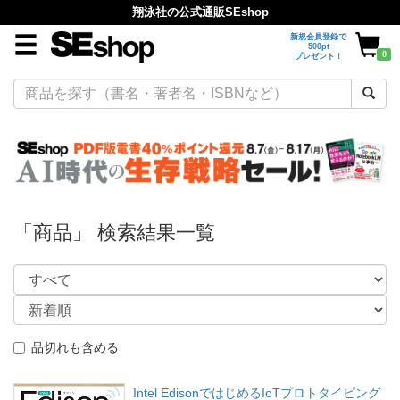
翔泳社の公式通販SEshop
新規会員登録で
500pt
0
プレゼント！
「商品」 検索結果一覧
品切れも含める
Intel EdisonではじめるIoTプロトタイピング