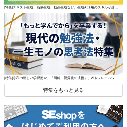
[特集]テキスト生成、画像生成、動画生成など、生成AI活用のスキルが身…
[特集]令和の新しい学習術や、「図解・視覚化の技術」、AIやフレームワ…
特集をもっと見る