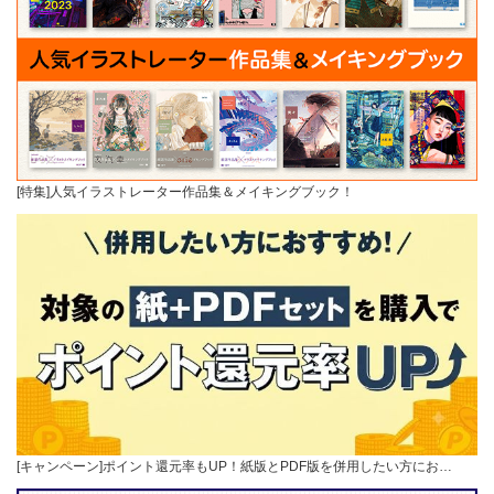
[特集]人気イラストレーター作品集＆メイキングブック！
[キャンペーン]ポイント還元率もUP！紙版とPDF版を併用したい方にお…