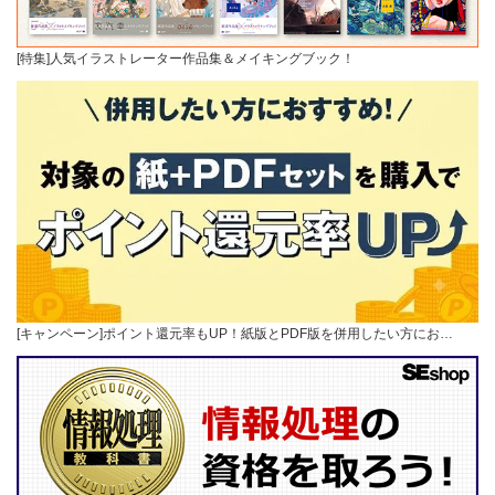
[特集]人気イラストレーター作品集＆メイキングブック！
[キャンペーン]ポイント還元率もUP！紙版とPDF版を併用したい方にお…