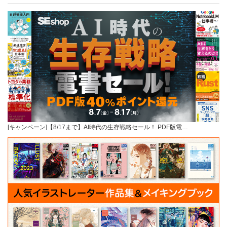
[キャンペーン]【8/17まで】AI時代の生存戦略セール！ PDF版電…