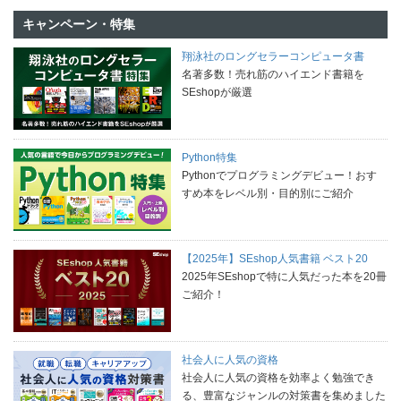
キャンペーン・特集
翔泳社のロングセラーコンピュータ書
名著多数！売れ筋のハイエンド書籍を
SEshopが厳選
Python特集
Pythonでプログラミングデビュー！おす
すめ本をレベル別・目的別にご紹介
【2025年】SEshop人気書籍 ベスト20
2025年SEshopで特に人気だった本を20冊
ご紹介！
社会人に人気の資格
社会人に人気の資格を効率よく勉強でき
る、豊富なジャンルの対策書を集めました