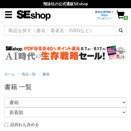
翔泳社の公式通販SEshop
新規会員登録で
500pt
0
プレゼント！
ホーム
商品一覧
書籍
書籍 一覧
品切れも含める