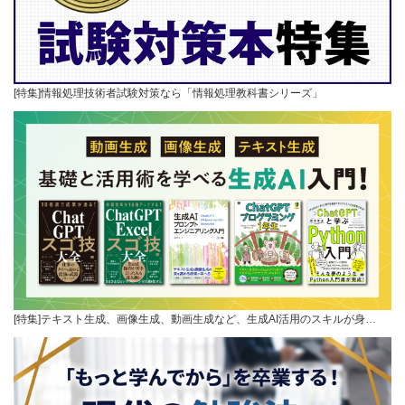
[特集]情報処理技術者試験対策なら「情報処理教科書シリーズ」
[特集]テキスト生成、画像生成、動画生成など、生成AI活用のスキルが身…