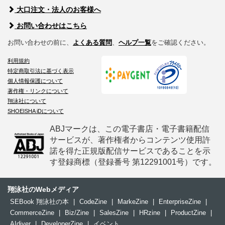
大口注文・法人のお客様へ
お問い合わせはこちら
お問い合わせの前に、
よくある質問
、
ヘルプ一覧
をご確認ください。
利用規約
特定商取引法に基づく表示
個人情報保護について
著作権・リンクについて
翔泳社について
SHOEISHA iDについて
ABJマークは、この電子書店・電子書籍配信
サービスが、著作権者からコンテンツ使用許
諾を得た正規版配信サービスであることを示
す登録商標（登録番号 第12291001号）です。
翔泳社のWebメディア
SEBook 翔泳社の本
|
CodeZine
|
MarkeZine
|
EnterpriseZine
|
CommerceZine
|
Biz/Zine
|
SalesZine
|
HRzine
|
ProductZine
|
AIdiver
|
DeveloperZine
|
イベント