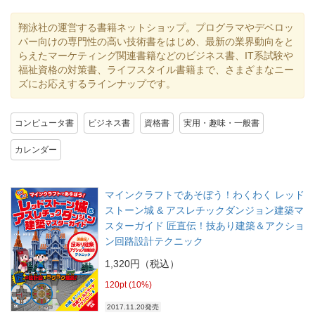
翔泳社の運営する書籍ネットショップ。プログラマやデベロッ
パー向けの専門性の高い技術書をはじめ、最新の業界動向をと
らえたマーケティング関連書籍などのビジネス書、IT系試験や
福祉資格の対策書、ライフスタイル書籍まで、さまざまなニー
ズにお応えするラインナップです。
コンピュータ書
ビジネス書
資格書
実用・趣味・一般書
カレンダー
マインクラフトであそぼう！わくわく レッド
ストーン城 & アスレチックダンジョン建築マ
スターガイド 匠直伝！技あり建築＆アクショ
ン回路設計テクニック
1,320円（税込）
120pt (10%)
2017.11.20発売