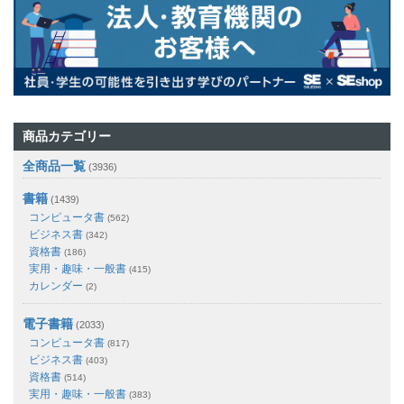
商品カテゴリー
全商品一覧
(3936)
書籍
(1439)
コンピュータ書
(562)
ビジネス書
(342)
資格書
(186)
実用・趣味・一般書
(415)
カレンダー
(2)
電子書籍
(2033)
コンピュータ書
(817)
ビジネス書
(403)
資格書
(514)
実用・趣味・一般書
(383)