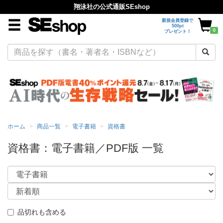
翔泳社の公式通販SEshop
新規会員登録で
500pt
0
プレゼント！
ホーム
商品一覧
電子書籍
資格書
資格書：電子書籍／PDF版 一覧
品切れも含める