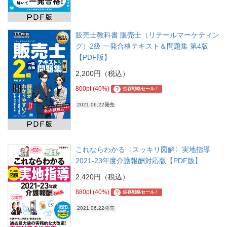
販売士教科書 販売士（リテールマーケティン
グ）2級 一発合格テキスト＆問題集 第4版
【PDF版】
2,200円（税込）
800pt (40%)
?
生存戦略セール！
2021.06.22発売
これならわかる〈スッキリ図解〉実地指導
2021-23年度介護報酬対応版【PDF版】
2,420円（税込）
880pt (40%)
?
生存戦略セール！
2021.06.22発売