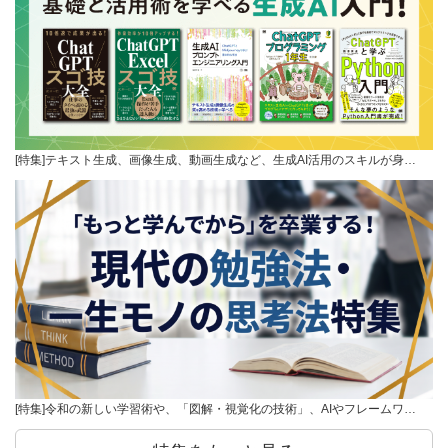
[特集]テキスト生成、画像生成、動画生成など、生成AI活用のスキルが身…
[特集]令和の新しい学習術や、「図解・視覚化の技術」、AIやフレームワ…