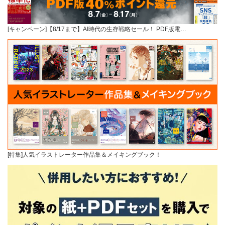
[キャンペーン]【8/17まで】AI時代の生存戦略セール！ PDF版電…
[特集]人気イラストレーター作品集＆メイキングブック！