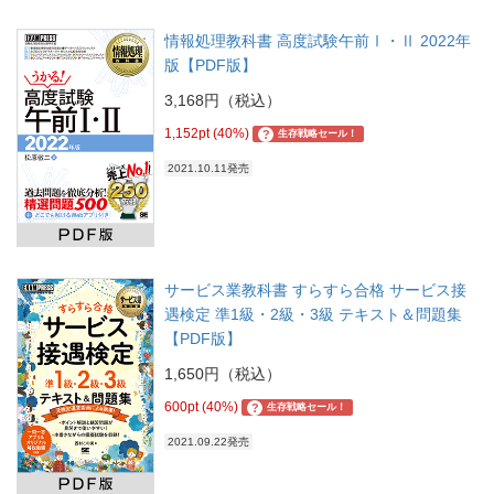
情報処理教科書 高度試験午前Ⅰ・Ⅱ 2022年
版【PDF版】
3,168円（税込）
1,152pt (40%)
?
生存戦略セール！
2021.10.11発売
サービス業教科書 すらすら合格 サービス接
遇検定 準1級・2級・3級 テキスト＆問題集
【PDF版】
1,650円（税込）
600pt (40%)
?
生存戦略セール！
2021.09.22発売