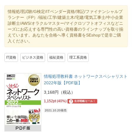
情報処理試験/G検定/ITベンダー資格/簿記/ファイナンシャルプ
ランナー（FP）/福祉/工学/建築土木/宅建/電気工事士/中小企業
診断士/AWS/オラクルマスター/マイクロソフトオフィスなどニ
ーズにお応えする専門性の高い資格書のラインナップを取り揃
えています。あなたを合格へ導く資格書をSEshopで是非ご購
入ください。
IT資格
ビジネス資格
福祉資格
理工系資格
情報処理教科書 ネットワークスペシャリスト
2022年版【PDF版】
3,168円（税込）
1,152pt (40%)
?
生存戦略セール！
2021.10.20発売