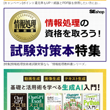
[キャンペーン]ポイント還元率もUP！紙版とPDF版を併用したい方にお…
[特集]情報処理技術者試験対策なら「情報処理教科書シリーズ」