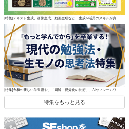
[特集]テキスト生成、画像生成、動画生成など、生成AI活用のスキルが身…
[特集]令和の新しい学習術や、「図解・視覚化の技術」、AIやフレームワ…
特集をもっと見る