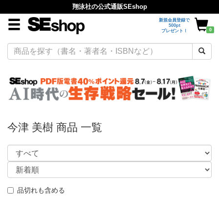
翔泳社の公式通販SEshop
新規会員登録で
500pt
0
プレゼント！
今津 美樹 商品 一覧
品切れも含める