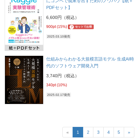
にコンペで成果を出すためのノウハウ【紙＋
PDFセット】
6,600円（税込）
900pt (15%)
?
セットでお得
2025.03.10発売
仕組みからわかる大規模言語モデル 生成AI時
代のソフトウェア開発入門
3,740円（税込）
340pt (10%)
2025.02.17発売
«
1
2
3
4
5
»