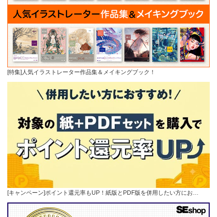
[特集]人気イラストレーター作品集＆メイキングブック！
[キャンペーン]ポイント還元率もUP！紙版とPDF版を併用したい方にお…