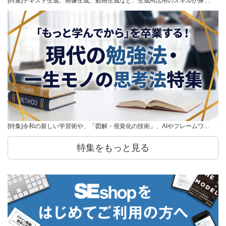
[特集]テキスト生成、画像生成、動画生成など、生成AI活用のスキルが身…
[特集]令和の新しい学習術や、「図解・視覚化の技術」、AIやフレームワ…
特集をもっと見る