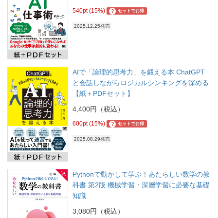
540pt (15%)
?
セットでお得
2025.12.25発売
AIで「論理的思考力」を鍛える本 ChatGPT
と会話しながらロジカルシンキングを深める
【紙＋PDFセット】
4,400円（税込）
600pt (15%)
?
セットでお得
2025.08.29発売
Pythonで動かして学ぶ！あたらしい数学の教
科書 第2版 機械学習・深層学習に必要な基礎
知識
3,080円（税込）