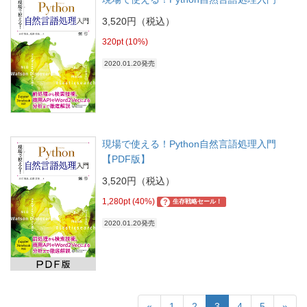
3,520円（税込）
320pt (10%)
2020.01.20発売
現場で使える！Python自然言語処理入門
【PDF版】
3,520円（税込）
1,280pt (40%)
?
生存戦略セール！
2020.01.20発売
«
1
2
3
4
5
»