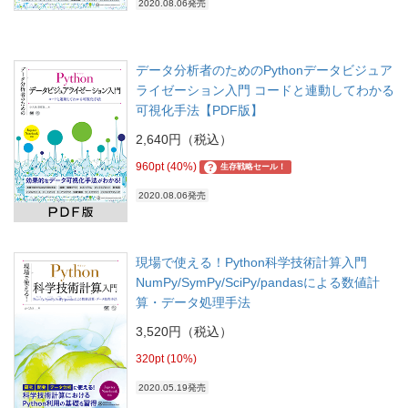
2020.08.06発売
データ分析者のためのPythonデータビジュア
ライゼーション入門 コードと連動してわかる
可視化手法【PDF版】
2,640円（税込）
960pt (40%)
?
生存戦略セール！
2020.08.06発売
現場で使える！Python科学技術計算入門
NumPy/SymPy/SciPy/pandasによる数値計
算・データ処理手法
3,520円（税込）
320pt (10%)
2020.05.19発売