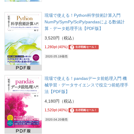
現場で使える！Python科学技術計算入門
NumPy/SymPy/SciPy/pandasによる数値計
算・データ処理手法【PDF版】
3,520円（税込）
1,280pt (40%)
?
生存戦略セール！
2020.05.19発売
現場で使える！pandasデータ前処理入門 機
械学習・データサイエンスで役立つ前処理手
法【PDF版】
4,180円（税込）
1,520pt (40%)
?
生存戦略セール！
2020.04.20発売