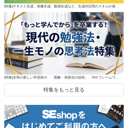
[特集]テキスト生成、画像生成、動画生成など、生成AI活用のスキルが身…
[特集]令和の新しい学習術や、「図解・視覚化の技術」、AIやフレームワ…
特集をもっと見る