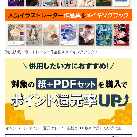
[特集]人気イラストレーター作品集＆メイキングブック！
[キャンペーン]ポイント還元率もUP！紙版とPDF版を併用したい方にお…