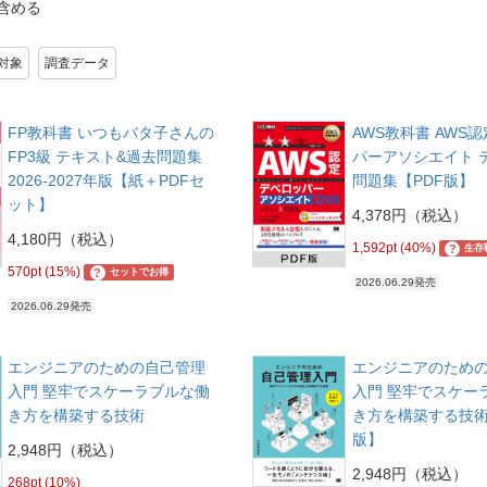
含める
対象
調査データ
FP教科書 いつもバタ子さんの
AWS教科書 AWS
FP3級 テキスト&過去問題集
パーアソシエイト 
2026-2027年版【紙＋PDFセ
問題集【PDF版】
ット】
4,378円（税込）
4,180円（税込）
1,592pt (40%)
?
生存
570pt (15%)
?
セットでお得
2026.06.29発売
2026.06.29発売
エンジニアのための自己管理
エンジニアのため
入門 堅牢でスケーラブルな働
入門 堅牢でスケー
き方を構築する技術
き方を構築する技術
版】
2,948円（税込）
2,948円（税込）
268pt (10%)