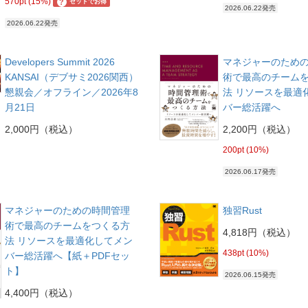
570pt (15%)
?
セットでお得
2026.06.22発売
2026.06.22発売
Developers Summit 2026
マネジャーのため
KANSAI（デブサミ2026関西）
術で最高のチーム
懇親会／オフライン／2026年8
法 リソースを最適
月21日
バー総活躍へ
2,000円（税込）
2,200円（税込）
200pt (10%)
2026.06.17発売
マネジャーのための時間管理
独習Rust
術で最高のチームをつくる方
4,818円（税込）
法 リソースを最適化してメン
438pt (10%)
バー総活躍へ【紙＋PDFセッ
ト】
2026.06.15発売
4,400円（税込）