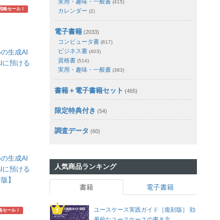
実用・趣味・一般書
(415)
戦略セール！
カレンダー
(2)
電子書籍
(2033)
コンピュータ書
(817)
ビジネス書
の生成AI
(403)
資格書
(514)
Iに預ける
実用・趣味・一般書
(383)
書籍＋電子書籍セット
(465)
限定特典付き
(54)
調査データ
(60)
の生成AI
人気商品ランキング
Iに預ける
F版】
書籍
電子書籍
ユースケース実践ガイド［復刻版］ 効
略セール！
果的なユースケースの書き方