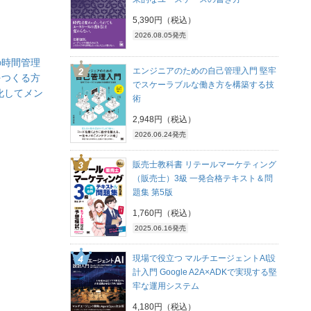
5,390円（税込）
2026.08.05発売
の時間管理
エンジニアのための自己管理入門 堅牢
をつくる方
でスケーラブルな働き方を構築する技
化してメン
術
2,948円（税込）
2026.06.24発売
販売士教科書 リテールマーケティング
（販売士）3級 一発合格テキスト＆問
題集 第5版
1,760円（税込）
2025.06.16発売
現場で役立つ マルチエージェントAI設
計入門 Google A2A×ADKで実現する堅
牢な運用システム
4,180円（税込）