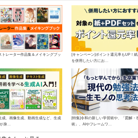
ラストレーター作品集＆メイキングブッ
[キャンペーン]ポイント還元率もUP！紙
を併用したい方にお…
ト生成、画像生成、動画生成など、生成
[特集]令和の新しい学習術や、「図解・
ルが身…
術」、AIやフレームワ…