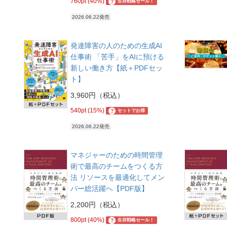
760pt (40%)
?
生存戦略セール！
2026.06.22発売
発達障害の人のための生成AI
仕事術 「苦手」をAIに預ける
新しい働き方【紙＋PDFセッ
ト】
3,960円（税込）
540pt (15%)
?
セットでお得
2026.06.22発売
マネジャーのための時間管理
術で最高のチームをつくる方
法 リソースを最適化してメン
バー総活躍へ【PDF版】
2,200円（税込）
800pt (40%)
?
生存戦略セール！