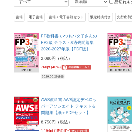
品切れも
書籍
電子書籍
書籍＋電子書籍セット
限定特典付き
先行出荷
FP教科書 いつもバタ子さんの
FP3級 テキスト&過去問題集
2026-2027年版【PDF版】
2,090円（税込）
760pt (40%)
?
生存戦略セール！
2026.06.29発売
AWS教科書 AWS認定デベロッ
パーアソシエイト テキスト＆
問題集【紙＋PDFセット】
8,756円（税込）
1,194pt (15%)
?
セットでお得