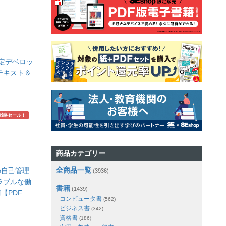
認定デベロッ
テキスト＆
戦略セール！
商品カテゴリー
全商品一覧
の自己管理
(3936)
ラブルな働
書籍
(1439)
【PDF
コンピュータ書
(562)
ビジネス書
(342)
資格書
(186)