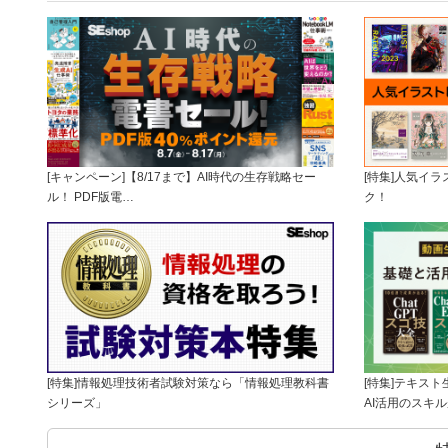
[キャンペーン]【8/17まで】AI時代の生存戦略セー
[特集]人気イ
ル！ PDF版電…
ク！
[特集]情報処理技術者試験対策なら「情報処理教科書
[特集]テキス
シリーズ」
AI活用のスキ