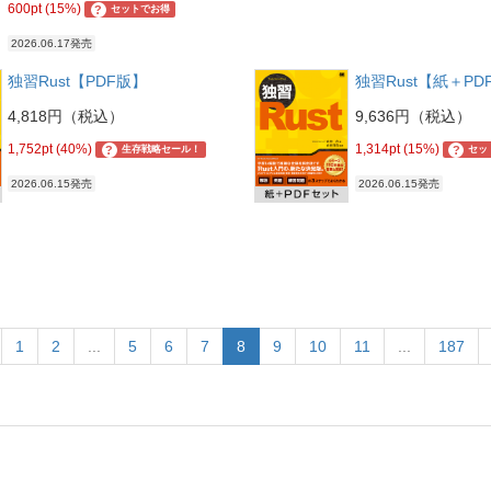
600pt (15%)
?
セットでお得
2026.06.17発売
独習Rust【PDF版】
独習Rust【紙＋P
4,818円（税込）
9,636円（税込）
1,752pt (40%)
1,314pt (15%)
?
?
生存戦略セール！
セッ
2026.06.15発売
2026.06.15発売
1
2
...
5
6
7
8
9
10
11
...
187