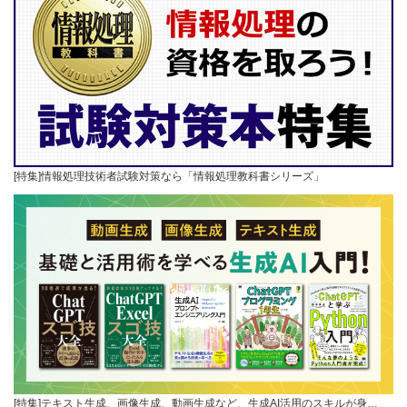
[特集]情報処理技術者試験対策なら「情報処理教科書シリーズ」
[特集]テキスト生成、画像生成、動画生成など、生成AI活用のスキルが身…