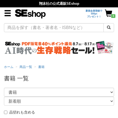
翔泳社の公式通販SEshop
新規会員登録で
500pt
0
プレゼント！
ホーム
商品一覧
書籍
書籍 一覧
品切れも含める