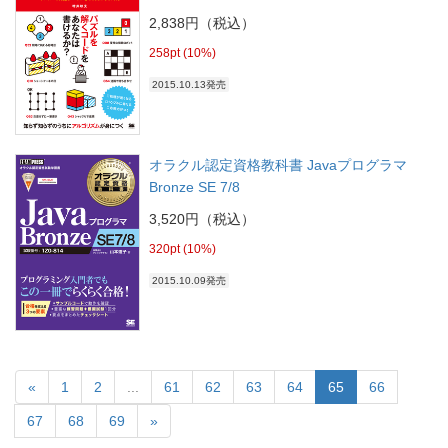
2,838円（税込）
258pt (10%)
2015.10.13発売
オラクル認定資格教科書 Javaプログラマ
Bronze SE 7/8
3,520円（税込）
320pt (10%)
2015.10.09発売
«
1
2
...
61
62
63
64
65
66
67
68
69
»