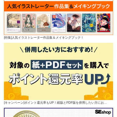
[特集]人気イラストレーター作品集＆メイキングブック！
[キャンペーン]ポイント還元率もUP！紙版とPDF版を併用したい方にお…