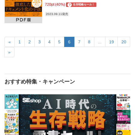
720pt (40%)
?
生存戦略セール！
2023.09.11発売
«
1
2
3
4
5
6
7
8
...
19
20
»
おすすめ特集・キャンペーン