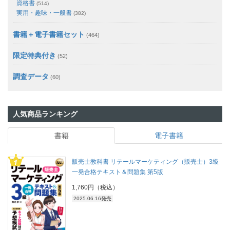
資格書
(514)
実用・趣味・一般書
(382)
書籍＋電子書籍セット
(464)
限定特典付き
(52)
調査データ
(60)
人気商品ランキング
書籍
電子書籍
販売士教科書 リテールマーケティング（販売士）3級
一発合格テキスト＆問題集 第5版
1,760円（税込）
2025.06.16発売