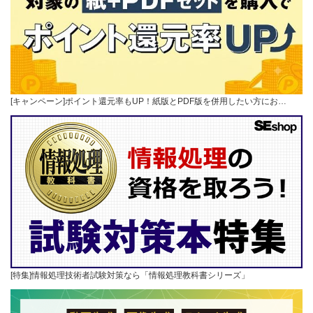
[キャンペーン]ポイント還元率もUP！紙版とPDF版を併用したい方にお…
[特集]情報処理技術者試験対策なら「情報処理教科書シリーズ」