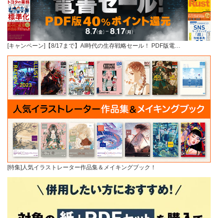
[キャンペーン]【8/17まで】AI時代の生存戦略セール！ PDF版電…
[特集]人気イラストレーター作品集＆メイキングブック！