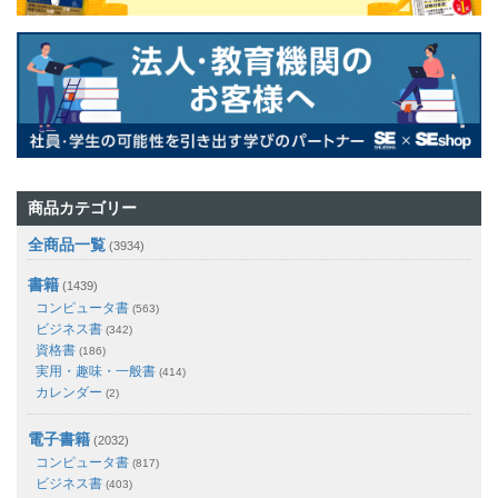
商品カテゴリー
全商品一覧
(3934)
書籍
(1439)
コンピュータ書
(563)
ビジネス書
(342)
資格書
(186)
実用・趣味・一般書
(414)
カレンダー
(2)
電子書籍
(2032)
コンピュータ書
(817)
ビジネス書
(403)