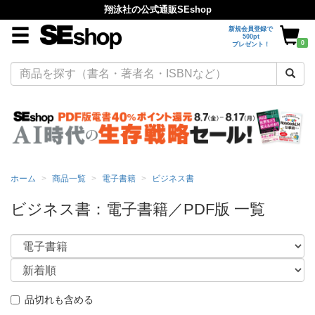
翔泳社の公式通販SEshop
新規会員登録で
500pt
0
プレゼント！
ホーム
商品一覧
電子書籍
ビジネス書
ビジネス書：電子書籍／PDF版 一覧
品切れも含める