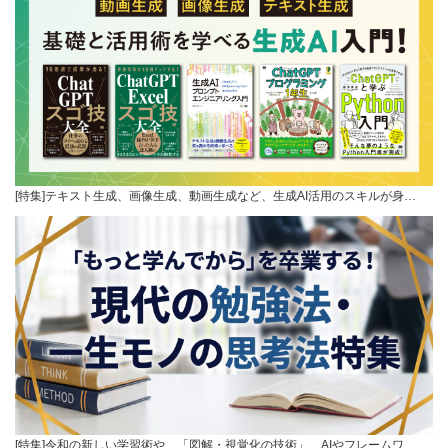
[特集]テキスト生成、画像生成、動画生成など、生成AI活用のスキルが身…
[特集]令和の新しい学習術や、「図解・視覚化の技術」、AIやフレームワ…