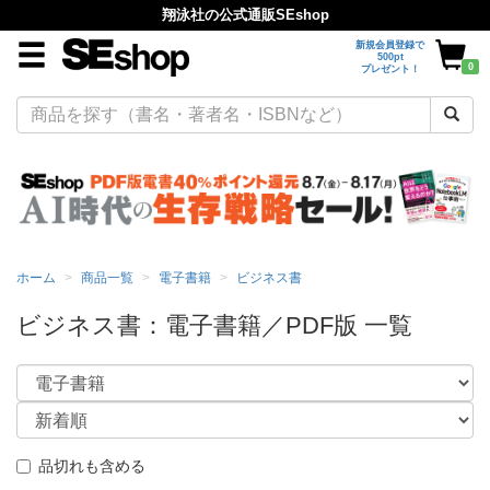
翔泳社の公式通販SEshop
新規会員登録で
500pt
0
プレゼント！
ホーム
商品一覧
電子書籍
ビジネス書
ビジネス書：電子書籍／PDF版 一覧
品切れも含める