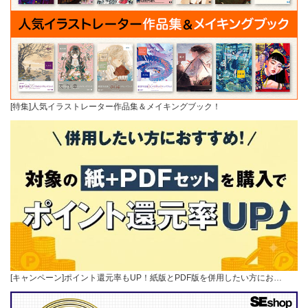
[特集]人気イラストレーター作品集＆メイキングブック！
[キャンペーン]ポイント還元率もUP！紙版とPDF版を併用したい方にお…