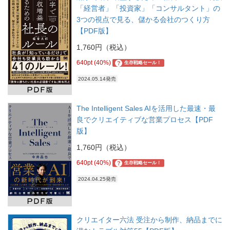
「経営者」「投資家」「コンサルタント」の
3つの視点で見る、儲かる会社のつくり方
【PDF版】
1,760円（税込）
640pt (40%)
?
生存戦略セール！
2024.05.14発売
The Intelligent Sales AIを活用した最速・最
良でクリエイティブな営業プロセス【PDF
版】
1,760円（税込）
640pt (40%)
?
生存戦略セール！
2024.04.25発売
クリエイター六法 受注から制作、納品までに