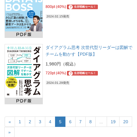
800pt (40%)
?
生存戦略セール！
2024.02.15発売
ダイアグラム思考 次世代型リーダーは図解で
チームを動かす【PDF版】
1,980円（税込）
720pt (40%)
?
生存戦略セール！
2024.01.29発売
«
1
2
3
4
5
6
7
8
...
19
20
»