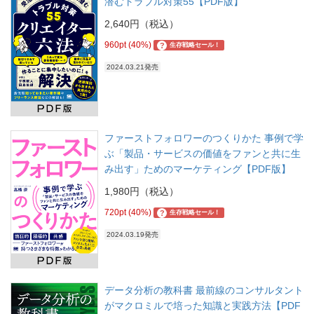
潜むトラブル対策55【PDF版】
2,640円（税込）
960pt (40%)
?
生存戦略セール！
2024.03.21発売
ファーストフォロワーのつくりかた 事例で学
ぶ「製品・サービスの価値をファンと共に生
み出す」ためのマーケティング【PDF版】
1,980円（税込）
720pt (40%)
?
生存戦略セール！
2024.03.19発売
データ分析の教科書 最前線のコンサルタント
がマクロミルで培った知識と実践方法【PDF