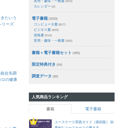
実用・趣味・一般書
(415)
カレンダー
(2)
おきたいう
電子書籍
(2033)
シリーズ
コンピュータ書
(817)
ビジネス書
(403)
資格書
(514)
実用・趣味・一般書
(383)
書籍＋電子書籍セット
(465)
限定特典付き
(54)
い統合失調
調査データ
(60)
コロの健康
人気商品ランキング
書籍
電子書籍
ユースケース実践ガイド［復刻版］ 効
果的なユースケースの書き方