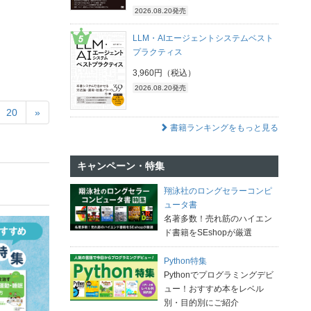
2026.08.20発売
LLM・AIエージェントシステムベスト
プラクティス
3,960円（税込）
2026.08.20発売
20
»
書籍ランキングをもっと見る
キャンペーン・特集
翔泳社のロングセラーコンピ
ュータ書
名著多数！売れ筋のハイエン
ド書籍をSEshopが厳選
Python特集
Pythonでプログラミングデビ
ュー！おすすめ本をレベル
別・目的別にご紹介