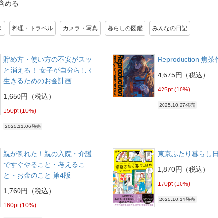
含める
ス
料理・トラベル
カメラ・写真
暮らしの図鑑
みんなの日記
貯め方・使い方の不安がスッ
Reproduction 焦
と消える！ 女子が自分らしく
4,675円（税込）
生きるためのお金計画
425pt (10%)
1,650円（税込）
2025.10.27発売
150pt (10%)
2025.11.06発売
親が倒れた！親の入院・介護
東京ふたり暮らし
ですぐやること・考えるこ
1,870円（税込）
と・お金のこと 第4版
170pt (10%)
1,760円（税込）
2025.10.14発売
160pt (10%)