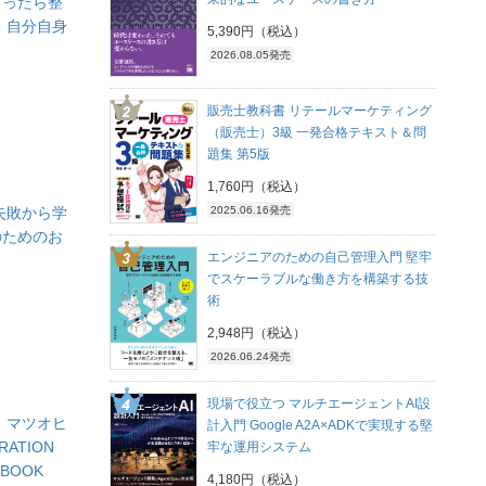
ぎったら整
・自分自身
5,390円（税込）
2026.08.05発売
販売士教科書 リテールマーケティング
（販売士）3級 一発合格テキスト＆問
題集 第5版
1,760円（税込）
2025.06.16発売
の失敗から学
のためのお
エンジニアのための自己管理入門 堅牢
でスケーラブルな働き方を構築する技
術
2,948円（税込）
2026.06.24発売
現場で役立つ マルチエージェントAI設
 マツオヒ
計入門 Google A2A×ADKで実現する堅
RATION
牢な運用システム
 BOOK
4,180円（税込）