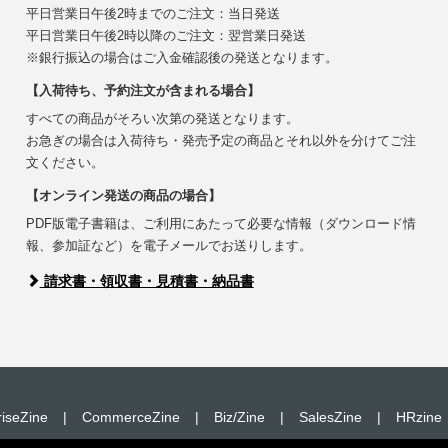
平日営業日午後2時までのご注文：当日発送
平日営業日午後2時以降のご注文：翌営業日発送
※銀行振込の場合はご入金確認後の発送となります。
【入荷待ち、予約注文が含まれる場合】
すべての商品がそろい次第の発送となります。
お急ぎの場合は入荷待ち・発売予定の商品とそれ以外を分けてご注
文ください。
【オンライン発送の商品の場合】
PDF版電子書籍は、ご利用にあたって必要な情報（ダウンロード情
報、参加証など）を電子メールでお送りします。
請求書・領収書・見積書・納品書
riseZine
|
CommerceZine
|
Biz/Zine
|
SalesZine
|
HRzine