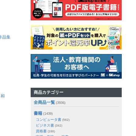
茶作品集
商品カテゴリー
日和
全商品一覧
(3936)
書籍
(1439)
コンピュータ書
(562)
ビジネス書
(342)
資格書
(186)