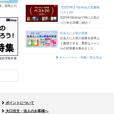
善、病気との
【2025年】SEshop人気書籍
ベスト20
2025年SEshopで特に人気だ
った本を20冊ご紹介！
社会人に人気の資格
社会人に人気の資格を効率よ
く勉強できる、豊富なジャン
ルの対策書を集めました
キャンペーン・特集一覧を見る
報処理教科書
ポイントについて
大口注文・法人のお客様へ