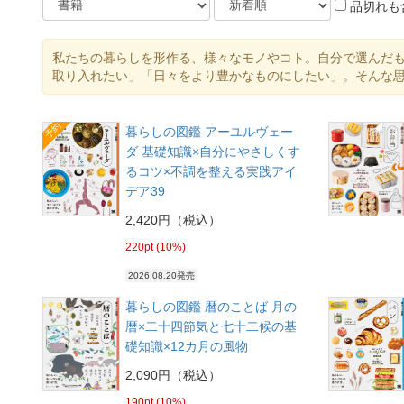
品切れも
私たちの暮らしを形作る、様々なモノやコト。自分で選んだ
取り入れたい」「日々をより豊かなものにしたい」。そんな
予約
暮らしの図鑑 アーユルヴェー
ダ 基礎知識×自分にやさしくす
るコツ×不調を整える実践アイ
デア39
2,420円（税込）
220pt (10%)
2026.08.20発売
暮らしの図鑑 暦のことば 月の
暦×二十四節気と七十二候の基
礎知識×12カ月の風物
2,090円（税込）
190pt (10%)