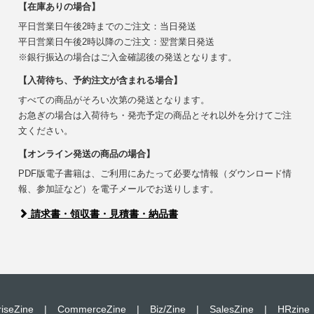
【在庫ありの場合】
平日営業日午後2時までのご注文：当日発送
平日営業日午後2時以降のご注文：翌営業日発送
※銀行振込の場合はご入金確認後の発送となります。
【入荷待ち、予約注文が含まれる場合】
すべての商品がそろい次第の発送となります。
お急ぎの場合は入荷待ち・発売予定の商品とそれ以外を分けてご注
文ください。
【オンライン発送の商品の場合】
PDF版電子書籍は、ご利用にあたって必要な情報（ダウンロード情
報、参加証など）を電子メールでお送りします。
請求書・領収書・見積書・納品書
riseZine
|
CommerceZine
|
Biz/Zine
|
SalesZine
|
HRzine