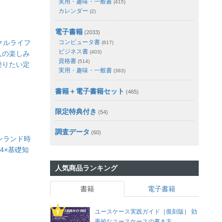
実用・趣味・一般書
(415)
カレンダー
(2)
電子書籍
(2033)
クルライフ
コンピュータ書
(817)
ビジネス書
(403)
人の楽しみ
資格書
(514)
乗りたい定
実用・趣味・一般書
(383)
書籍＋電子書籍セット
(465)
限定特典付き
(54)
調査データ
(60)
ンランド時
4×基礎知
人気商品ランキング
書籍
電子書籍
ユースケース実践ガイド［復刻版］ 効
果的なユースケースの書き方