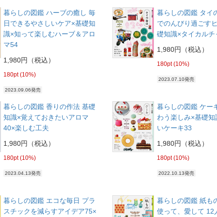
暮らしの図鑑 ハーブの癒し 毎
暮らしの図鑑 タイ
日できるやさしいケア×基礎知
でのんびり過ごすヒ
識×知って楽しむハーブ＆アロ
礎知識×タイカルチ
マ54
1,980円（税込）
1,980円（税込）
180pt (10%)
180pt (10%)
2023.07.10発売
2023.09.06発売
暮らしの図鑑 香りの作法 基礎
暮らしの図鑑 ケー
知識×覚えておきたいアロマ
わう楽しみ×基礎知
40×楽しむ工夫
いケーキ33
1,980円（税込）
1,980円（税込）
180pt (10%)
180pt (10%)
2023.04.13発売
2022.10.13発売
暮らしの図鑑 エコな毎日 プラ
暮らしの図鑑 紙も
スチックを減らすアイデア75×
使って、愛して 1