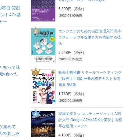
の毎日 笑顔
5,390円（税込）
ント47×基
2026.08.05発売
ャー
エンジニアのための自己管理入門 堅牢
でスケーラブルな働き方を構築する技
術
2,948円（税込）
2026.06.24発売
キ 知って味
販売士教科書 リテールマーケティング
識×食べた
（販売士）3級 一発合格テキスト＆問
題集 第5版
1,760円（税込）
2025.06.16発売
現場で役立つ マルチエージェントAI設
計入門 Google A2A×ADKで実現する堅
牢な運用システム
の 集めて、
2人の楽しみ
4,180円（税込）