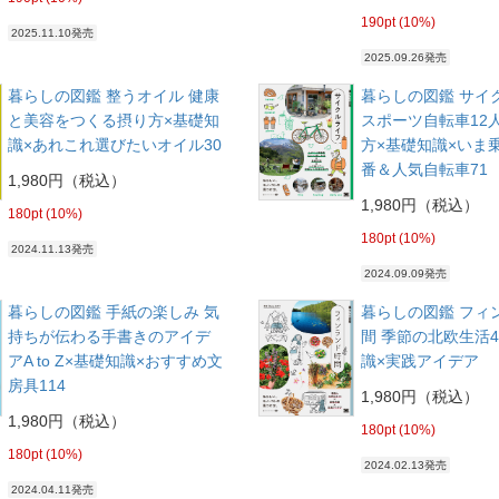
190pt (10%)
2025.11.10発売
2025.09.26発売
暮らしの図鑑 整うオイル 健康
暮らしの図鑑 サイ
と美容をつくる摂り方×基礎知
スポーツ自転車12
識×あれこれ選びたいオイル30
方×基礎知識×いま
番＆人気自転車71
1,980円（税込）
1,980円（税込）
180pt (10%)
180pt (10%)
2024.11.13発売
2024.09.09発売
暮らしの図鑑 手紙の楽しみ 気
暮らしの図鑑 フィ
持ちが伝わる手書きのアイデ
間 季節の北欧生活4
アA to Z×基礎知識×おすすめ文
識×実践アイデア
房具114
1,980円（税込）
1,980円（税込）
180pt (10%)
180pt (10%)
2024.02.13発売
2024.04.11発売