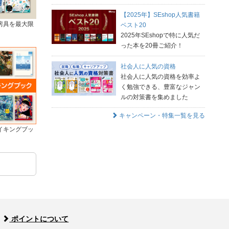
【2025年】SEshop人気書籍
房具を最大限
ベスト20
2025年SEshopで特に人気だ
った本を20冊ご紹介！
社会人に人気の資格
社会人に人気の資格を効率よ
く勉強できる、豊富なジャン
ルの対策書を集めました
キャンペーン・特集一覧を見る
イキングブッ
ポイントについて