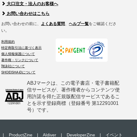
大口注文・法人のお客様へ
お問い合わせはこちら
お問い合わせの前に、
よくある質問
、
ヘルプ一覧
をご確認くださ
い。
利用規約
特定商取引法に基づく表示
個人情報保護について
著作権・リンクについて
翔泳社について
SHOEISHA iDについて
ABJマークは、この電子書店・電子書籍配
信サービスが、著作権者からコンテンツ使
用許諾を得た正規版配信サービスであるこ
とを示す登録商標（登録番号 第12291001
号）です。
|
ProductZine
|
AIdiver
|
DeveloperZine
|
イベント