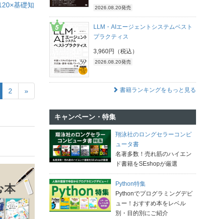
20×基礎知
2026.08.20発売
LLM・AIエージェントシステムベスト
プラクティス
3,960円（税込）
2026.08.20発売
書籍ランキングをもっと見る
2
»
キャンペーン・特集
翔泳社のロングセラーコンピ
ュータ書
名著多数！売れ筋のハイエン
ド書籍をSEshopが厳選
Python特集
Pythonでプログラミングデビ
ュー！おすすめ本をレベル
別・目的別にご紹介