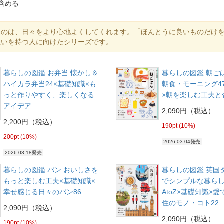
含める
ものは、日々をより心地よくしてくれます。「ほんとうに良いものだけ
思いを持つ人に向けたシリーズです。
暮らしの図鑑 お弁当 懐かし＆
暮らしの図鑑 朝ご
ハイカラ弁当24×基礎知識×も
朝食・モーニング4
っと作りやすく、楽しくなる
×朝を楽しむ工夫と
アイデア
2,090円（税込）
2,200円（税込）
190pt (10%)
200pt (10%)
2026.03.04発売
2026.03.18発売
暮らしの図鑑 パン おいしさを
暮らしの図鑑 英国
もっと楽しむ工夫×基礎知識×
でシンプルな暮ら
幸せ感じる日々のパン86
AtoZ×基礎知識×
住のモノ・コト22
2,090円（税込）
2,090円（税込）
190pt (10%)