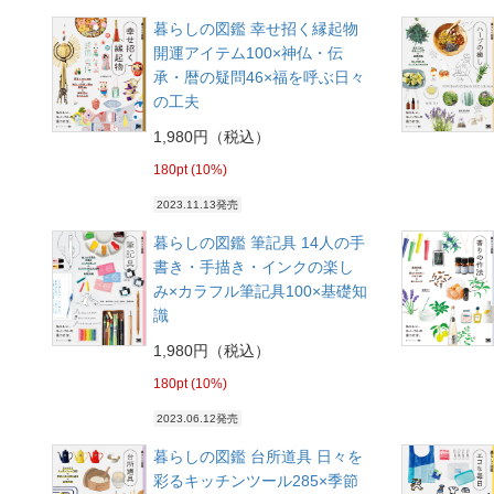
暮らしの図鑑 幸せ招く縁起物
開運アイテム100×神仏・伝
承・暦の疑問46×福を呼ぶ日々
の工夫
1,980円（税込）
180pt (10%)
2023.11.13発売
暮らしの図鑑 筆記具 14人の手
書き・手描き・インクの楽し
み×カラフル筆記具100×基礎知
識
1,980円（税込）
180pt (10%)
2023.06.12発売
暮らしの図鑑 台所道具 日々を
彩るキッチンツール285×季節