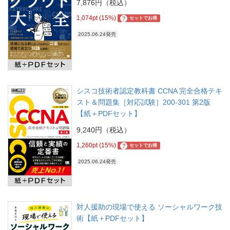
7,876円（税込）
1,074pt (15%)
?
セットでお得
2025.06.24発売
シスコ技術者認定教科書 CCNA 完全合格テキ
スト＆問題集［対応試験］200-301 第2版
【紙＋PDFセット】
9,240円（税込）
1,260pt (15%)
?
セットでお得
2025.06.24発売
対人援助の現場で使える ソーシャルワーク技
術【紙＋PDFセット】