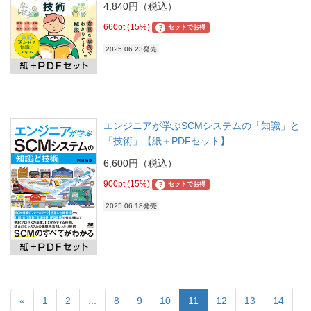
4,840円（税込）
660pt (15%)
?
セットでお得
2025.06.23発売
エンジニアが学ぶSCMシステムの「知識」と
「技術」【紙＋PDFセット】
6,600円（税込）
900pt (15%)
?
セットでお得
2025.06.18発売
«
1
2
...
8
9
10
11
12
13
14