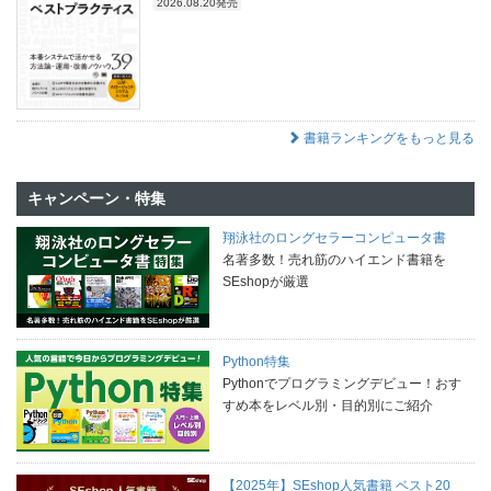
2026.08.20発売
書籍ランキングをもっと見る
キャンペーン・特集
翔泳社のロングセラーコンピュータ書
名著多数！売れ筋のハイエンド書籍を
SEshopが厳選
Python特集
Pythonでプログラミングデビュー！おす
すめ本をレベル別・目的別にご紹介
【2025年】SEshop人気書籍 ベスト20