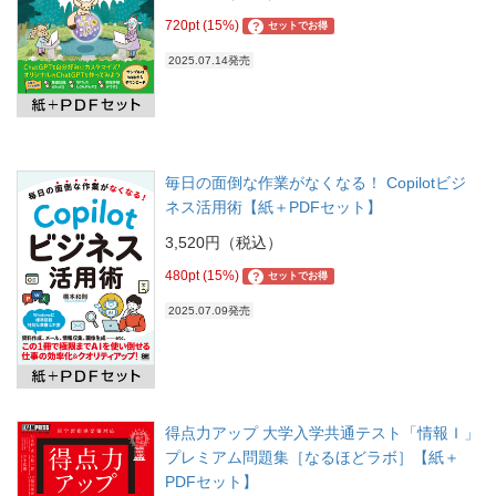
720pt (15%)
?
セットでお得
2025.07.14発売
毎日の面倒な作業がなくなる！ Copilotビジ
ネス活用術【紙＋PDFセット】
3,520円（税込）
480pt (15%)
?
セットでお得
2025.07.09発売
得点力アップ 大学入学共通テスト「情報Ｉ」
プレミアム問題集［なるほどラボ］【紙＋
PDFセット】