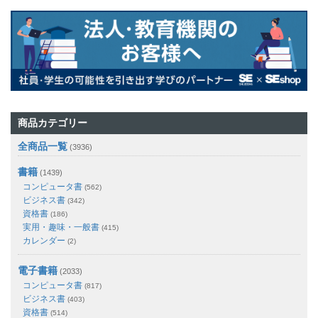
商品カテゴリー
全商品一覧
(3936)
書籍
(1439)
コンピュータ書
(562)
ビジネス書
(342)
資格書
(186)
実用・趣味・一般書
(415)
カレンダー
(2)
電子書籍
(2033)
コンピュータ書
(817)
ビジネス書
(403)
資格書
(514)