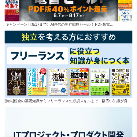
[キャンペーン]【8/17まで】AI時代の生存戦略セール！ PDF版電…
[特集]税金の基礎知識からフリーランスの必須スキルまで、幅広い知識が身…