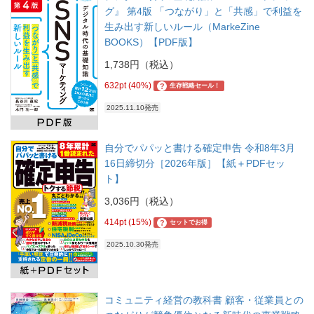
グ』 第4版 「つながり」と「共感」で利益を
生み出す新しいルール（MarkeZine
BOOKS）【PDF版】
1,738円（税込）
632pt (40%)
?
生存戦略セール！
2025.11.10発売
自分でパパッと書ける確定申告 令和8年3月
16日締切分［2026年版］【紙＋PDFセッ
ト】
3,036円（税込）
414pt (15%)
?
セットでお得
2025.10.30発売
コミュニティ経営の教科書 顧客・従業員との