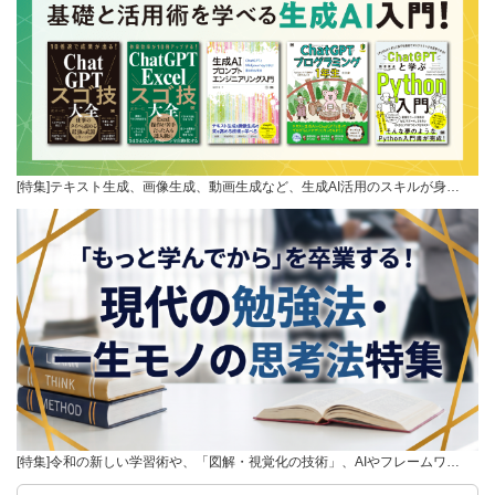
[特集]テキスト生成、画像生成、動画生成など、生成AI活用のスキルが身…
[特集]令和の新しい学習術や、「図解・視覚化の技術」、AIやフレームワ…