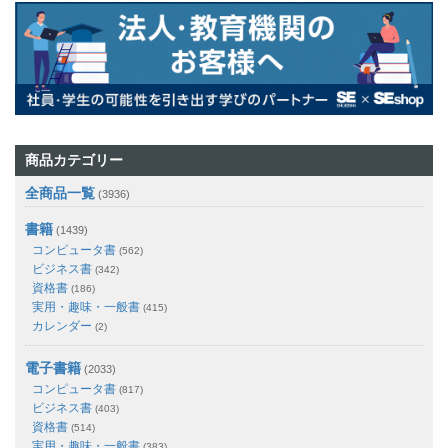
商品カテゴリー
全商品一覧
(3936)
書籍
(1439)
コンピュータ書
(562)
ビジネス書
(342)
資格書
(186)
実用・趣味・一般書
(415)
カレンダー
(2)
電子書籍
(2033)
コンピュータ書
(817)
ビジネス書
(403)
資格書
(514)
実用・趣味・一般書
(383)