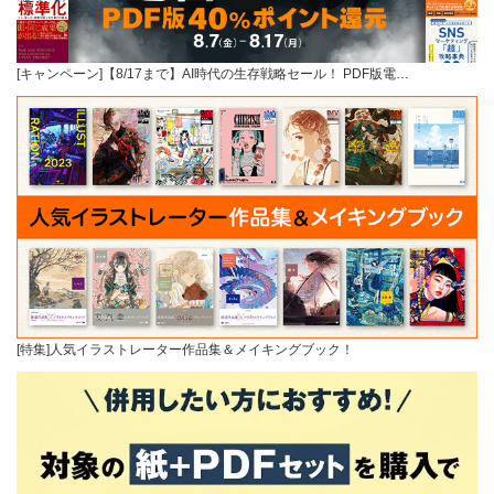
[キャンペーン]【8/17まで】AI時代の生存戦略セール！ PDF版電…
[特集]人気イラストレーター作品集＆メイキングブック！