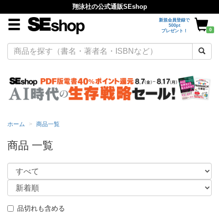
翔泳社の公式通販SEshop
新規会員登録で
500pt
0
プレゼント！
ホーム
商品一覧
商品 一覧
品切れも含める