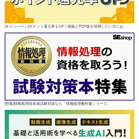
[キャンペーン]ポイント還元率もUP！紙版とPDF版を併用したい方にお…
[特集]情報処理技術者試験対策なら「情報処理教科書シリーズ」