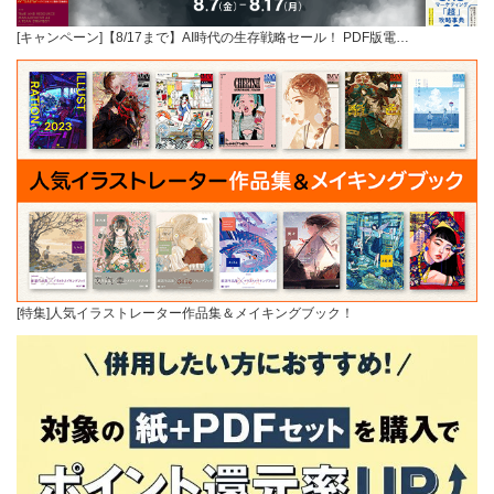
[キャンペーン]【8/17まで】AI時代の生存戦略セール！ PDF版電…
[特集]人気イラストレーター作品集＆メイキングブック！