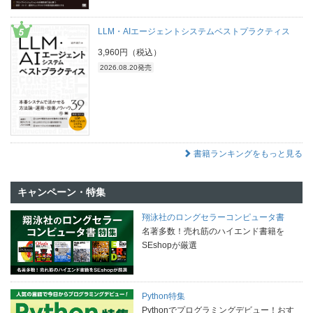
LLM・AIエージェントシステムベストプラクティス
3,960円（税込）
2026.08.20発売
書籍ランキングをもっと見る
キャンペーン・特集
翔泳社のロングセラーコンピュータ書
名著多数！売れ筋のハイエンド書籍を
SEshopが厳選
Python特集
Pythonでプログラミングデビュー！おす