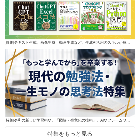
[特集]テキスト生成、画像生成、動画生成など、生成AI活用のスキルが身…
[特集]令和の新しい学習術や、「図解・視覚化の技術」、AIやフレームワ…
特集をもっと見る